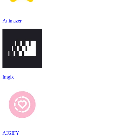
Animazer
Imgix
AIGIFY