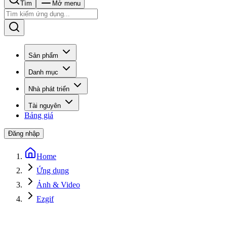
Tìm
Mở menu
Sản phẩm
Danh mục
Nhà phát triển
Tài nguyên
Bảng giá
Đăng nhập
Home
Ứng dụng
Ảnh & Video
Ezgif