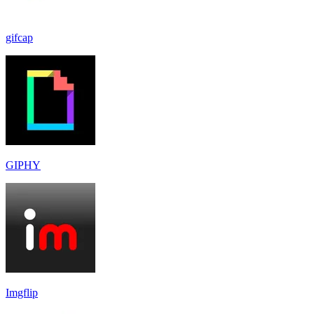
gifcap
GIPHY
Imgflip