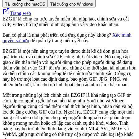
Tải xuống cho macOS
Tải xuống cho Windows
Trang web
EZGIF là công cụ trực tuyến miễn phí giúp tạo, chỉnh sửa và cắt
GIF, video, hỗ trợ nhiều định dạng ảnh và video khác nhau.
Bạn có phải là nhà phát triển của ứng dụng này không?
Xác minh
quyền sở hữu
để quản lý trang niêm yết này.
EZGIF là một nền tảng trực tuyến được thiết kế để đơn giản hóa
quá trình tạo và chỉnh sửa GIF, cũng như cắt video. Nó cung cấp
giao diện thân thiện với người dùng cho phép người dùng dễ dàng
thêm văn bản vào GIF, tối ưu hóa chúng cho thời gian tải nhanh hơn
và điều chỉnh các khung riêng lẻ để chỉnh sửa chính xác. Công cụ
này hỗ trợ một loạt các định dạng, bao gồm GIF, JPG, PNG, và
nhiều hơn nữa, làm cho nó linh hoạt cho các nhu cầu khác nhau.
Một trong những lợi ích chính của EZGIF là khả năng tạo GIF từ
các clip có nguồn gốc từ các nền tảng như YouTube và Vimeo.
Người dùng cũng có thể thêm chú thích hoạt hình, nhãn dán và bộ
lọc để tăng cường GIF của họ. Ngoài ra, EZGIF cung cấp một tính
năng cắt video đơn giản cho phép người dùng xóa các phân đoạn
không mong muốn hoặc cô lập các cảnh cụ thể khỏi video. Tính
năng này hỗ trợ nhiều định dạng video như MP4, AVI, MOV và
WebM, giúp người dùng có thể truy cập được với các loại tệp khác