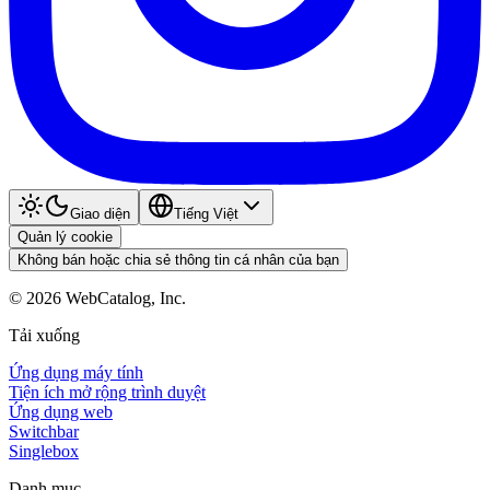
Giao diện
Tiếng Việt
Quản lý cookie
Không bán hoặc chia sẻ thông tin cá nhân của bạn
©
2026
WebCatalog, Inc.
Tải xuống
Ứng dụng máy tính
Tiện ích mở rộng trình duyệt
Ứng dụng web
Switchbar
Singlebox
Danh mục