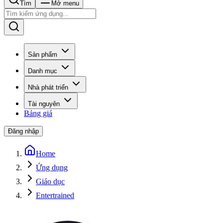
Tìm
Mở menu
Sản phẩm
Danh mục
Nhà phát triển
Tài nguyên
Bảng giá
Đăng nhập
Home
Ứng dụng
Giáo dục
Entertrained