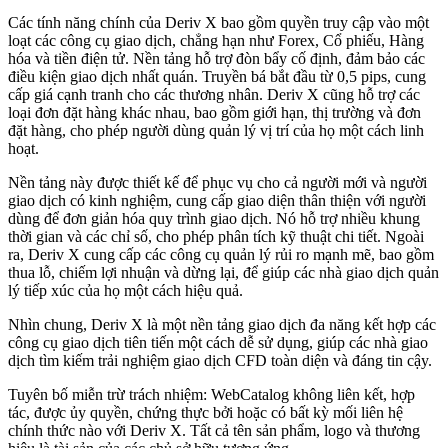
Các tính năng chính của Deriv X bao gồm quyền truy cập vào một
loạt các công cụ giao dịch, chẳng hạn như Forex, Cổ phiếu, Hàng
hóa và tiền điện tử. Nền tảng hỗ trợ đòn bẩy cố định, đảm bảo các
điều kiện giao dịch nhất quán. Truyền bá bắt đầu từ 0,5 pips, cung
cấp giá cạnh tranh cho các thương nhân. Deriv X cũng hỗ trợ các
loại đơn đặt hàng khác nhau, bao gồm giới hạn, thị trường và đơn
đặt hàng, cho phép người dùng quản lý vị trí của họ một cách linh
hoạt.
Nền tảng này được thiết kế để phục vụ cho cả người mới và người
giao dịch có kinh nghiệm, cung cấp giao diện thân thiện với người
dùng để đơn giản hóa quy trình giao dịch. Nó hỗ trợ nhiều khung
thời gian và các chỉ số, cho phép phân tích kỹ thuật chi tiết. Ngoài
ra, Deriv X cung cấp các công cụ quản lý rủi ro mạnh mẽ, bao gồm
thua lỗ, chiếm lợi nhuận và dừng lại, để giúp các nhà giao dịch quản
lý tiếp xúc của họ một cách hiệu quả.
Nhìn chung, Deriv X là một nền tảng giao dịch đa năng kết hợp các
công cụ giao dịch tiên tiến một cách dễ sử dụng, giúp các nhà giao
dịch tìm kiếm trải nghiệm giao dịch CFD toàn diện và đáng tin cậy.
Tuyên bố miễn trừ trách nhiệm: WebCatalog không liên kết, hợp
tác, được ủy quyền, chứng thực bởi hoặc có bất kỳ mối liên hệ
chính thức nào với Deriv X. Tất cả tên sản phẩm, logo và thương