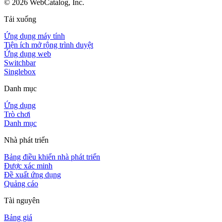
©
2026
WebCatalog, Inc.
Tải xuống
Ứng dụng máy tính
Tiện ích mở rộng trình duyệt
Ứng dụng web
Switchbar
Singlebox
Danh mục
Ứng dụng
Trò chơi
Danh mục
Nhà phát triển
Bảng điều khiển nhà phát triển
Được xác minh
Đề xuất ứng dụng
Quảng cáo
Tài nguyên
Bảng giá