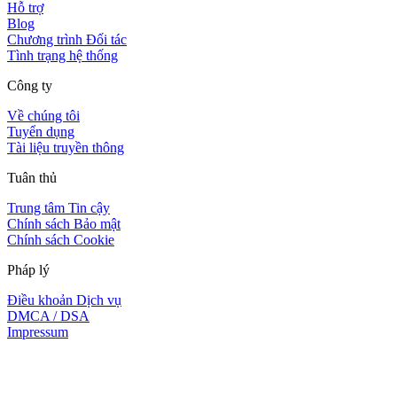
Hỗ trợ
Blog
Chương trình Đối tác
Tình trạng hệ thống
Công ty
Về chúng tôi
Tuyển dụng
Tài liệu truyền thông
Tuân thủ
Trung tâm Tin cậy
Chính sách Bảo mật
Chính sách Cookie
Pháp lý
Điều khoản Dịch vụ
DMCA / DSA
Impressum