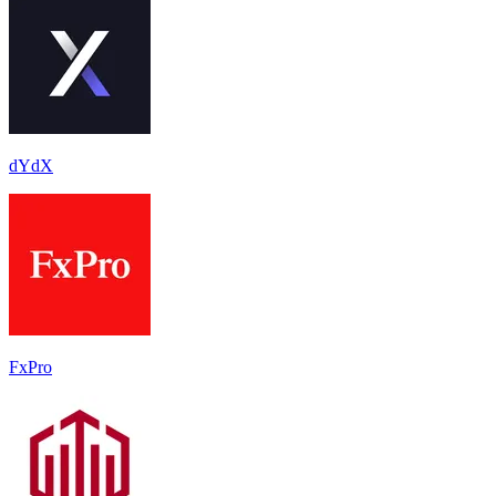
dYdX
FxPro