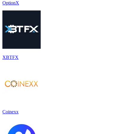
OptionX
XBTFX
Coinexx