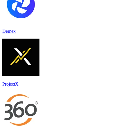
Demex
ProjectX