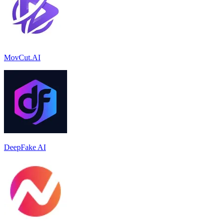
MovCut.AI
DeepFake AI