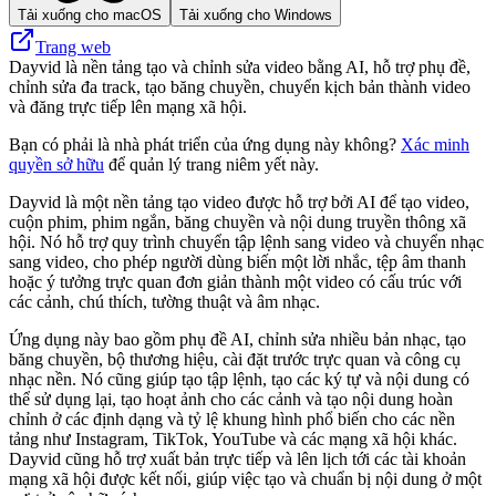
Tải xuống cho macOS
Tải xuống cho Windows
Trang web
Dayvid là nền tảng tạo và chỉnh sửa video bằng AI, hỗ trợ phụ đề,
chỉnh sửa đa track, tạo băng chuyền, chuyển kịch bản thành video
và đăng trực tiếp lên mạng xã hội.
Bạn có phải là nhà phát triển của ứng dụng này không?
Xác minh
quyền sở hữu
để quản lý trang niêm yết này.
Dayvid là một nền tảng tạo video được hỗ trợ bởi AI để tạo video,
cuộn phim, phim ngắn, băng chuyền và nội dung truyền thông xã
hội. Nó hỗ trợ quy trình chuyển tập lệnh sang video và chuyển nhạc
sang video, cho phép người dùng biến một lời nhắc, tệp âm thanh
hoặc ý tưởng trực quan đơn giản thành một video có cấu trúc với
các cảnh, chú thích, tường thuật và âm nhạc.
Ứng dụng này bao gồm phụ đề AI, chỉnh sửa nhiều bản nhạc, tạo
băng chuyền, bộ thương hiệu, cài đặt trước trực quan và công cụ
nhạc nền. Nó cũng giúp tạo tập lệnh, tạo các ký tự và nội dung có
thể sử dụng lại, tạo hoạt ảnh cho các cảnh và tạo nội dung hoàn
chỉnh ở các định dạng và tỷ lệ khung hình phổ biến cho các nền
tảng như Instagram, TikTok, YouTube và các mạng xã hội khác.
Dayvid cũng hỗ trợ xuất bản trực tiếp và lên lịch tới các tài khoản
mạng xã hội được kết nối, giúp việc tạo và chuẩn bị nội dung ở một