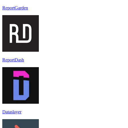
ReportGarden
ReportDash
Dataslayer