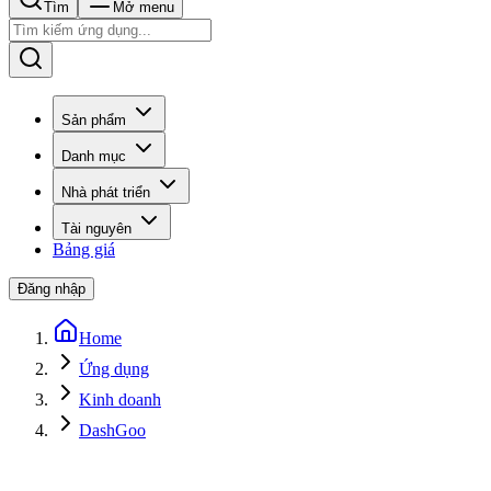
Tìm
Mở menu
Sản phẩm
Danh mục
Nhà phát triển
Tài nguyên
Bảng giá
Đăng nhập
Home
Ứng dụng
Kinh doanh
DashGoo