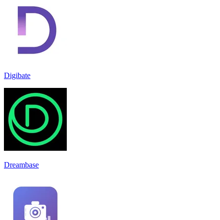
Digibate
Dreambase