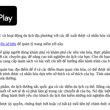
 và hoạt động du lịch địa phương với các đề xuất được cá nhân hóa và
yền sở hữu
để quản lý trang niêm yết này.
 để giúp người dùng khám phá và khám phá các nền văn hóa, thực phẩm 
i các chuyên gia, để nâng cao trải nghiệm du lịch của bạn. Cho dù bạ
ung cấp danh sách và bài viết chi tiết để hướng dẫn hành trình của b
uán bar, địa điểm để ở và các điểm tham quan văn hóa, có thể được đá
 trình được cá nhân hóa dựa trên sở thích và sở thích của họ. Tính nă
goài đường.
 phẩm, du lịch đường sắt, quốc gia và các điểm du lịch cụ thể. Bằng cá
suốt về nơi sẽ đi và phải làm gì trong các chuyến đi của họ. Nó đặc bi
 đồng hành thiết yếu cho khách du lịch tìm kiếm những trải nghiệm độ
ược ủy quyền, chứng thực bởi hoặc có bất kỳ mối liên hệ chính thức nào