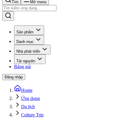
Tìm
Mở menu
Sản phẩm
Danh mục
Nhà phát triển
Tài nguyên
Bảng giá
Đăng nhập
Home
Ứng dụng
Du lịch
Culture Trip