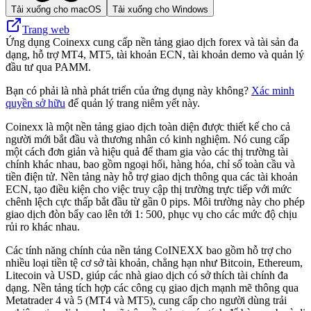
Tải xuống cho macOS
Tải xuống cho Windows
Trang web
Ứng dụng Coinexx cung cấp nền tảng giao dịch forex và tài sản đa
dạng, hỗ trợ MT4, MT5, tài khoản ECN, tài khoản demo và quản lý
đầu tư qua PAMM.
Bạn có phải là nhà phát triển của ứng dụng này không?
Xác minh
quyền sở hữu
để quản lý trang niêm yết này.
Coinexx là một nền tảng giao dịch toàn diện được thiết kế cho cả
người mới bắt đầu và thương nhân có kinh nghiệm. Nó cung cấp
một cách đơn giản và hiệu quả để tham gia vào các thị trường tài
chính khác nhau, bao gồm ngoại hối, hàng hóa, chỉ số toàn cầu và
tiền điện tử. Nền tảng này hỗ trợ giao dịch thông qua các tài khoản
ECN, tạo điều kiện cho việc truy cập thị trường trực tiếp với mức
chênh lệch cực thấp bắt đầu từ gần 0 pips. Môi trường này cho phép
giao dịch đòn bẩy cao lên tới 1: 500, phục vụ cho các mức độ chịu
rủi ro khác nhau.
Các tính năng chính của nền tảng CoINEXX bao gồm hỗ trợ cho
nhiều loại tiền tệ cơ sở tài khoản, chẳng hạn như Bitcoin, Ethereum,
Litecoin và USD, giúp các nhà giao dịch có sở thích tài chính đa
dạng. Nền tảng tích hợp các công cụ giao dịch mạnh mẽ thông qua
Metatrader 4 và 5 (MT4 và MT5), cung cấp cho người dùng trải