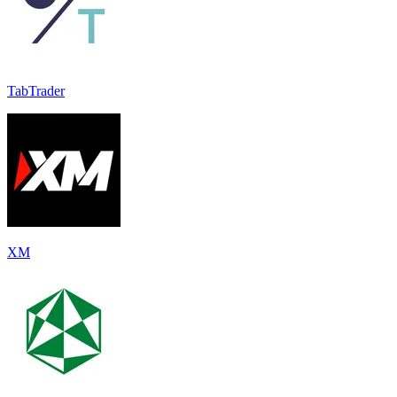
TabTrader
XM