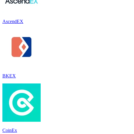
AscendEX
BKEX
CoinEx