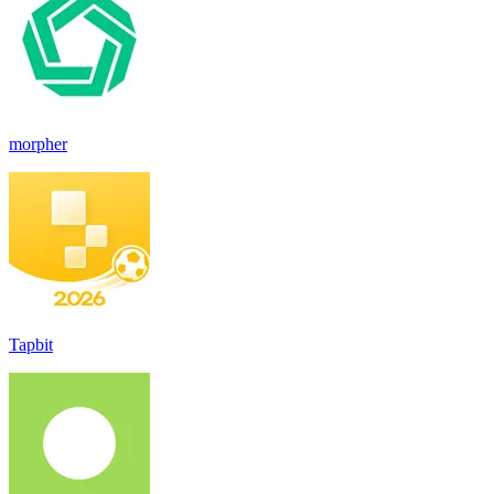
morpher
Tapbit