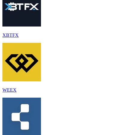
XBTFX
WEEX