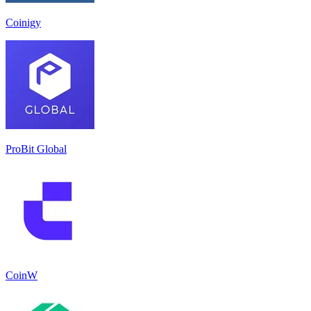
Coinigy
ProBit Global
CoinW