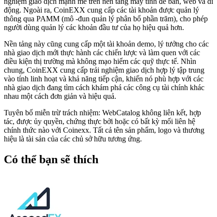
nghiệm giao dịch mạnh mẽ trên nền tảng máy tính để bàn, web và di
động. Ngoài ra, CoinEXX cung cấp các tài khoản được quản lý
thông qua PAMM (mô -đun quản lý phân bổ phần trăm), cho phép
người dùng quản lý các khoản đầu tư của họ hiệu quả hơn.
Nền tảng này cũng cung cấp một tài khoản demo, lý tưởng cho các
nhà giao dịch mới thực hành các chiến lược và làm quen với các
điều kiện thị trường mà không mạo hiểm các quỹ thực tế. Nhìn
chung, CoinEXX cung cấp trải nghiệm giao dịch hợp lý tập trung
vào tính linh hoạt và khả năng tiếp cận, khiến nó phù hợp với các
nhà giao dịch đang tìm cách khám phá các công cụ tài chính khác
nhau một cách đơn giản và hiệu quả.
Tuyên bố miễn trừ trách nhiệm: WebCatalog không liên kết, hợp
tác, được ủy quyền, chứng thực bởi hoặc có bất kỳ mối liên hệ
chính thức nào với Coinexx. Tất cả tên sản phẩm, logo và thương
hiệu là tài sản của các chủ sở hữu tương ứng.
Có thể bạn sẽ thích