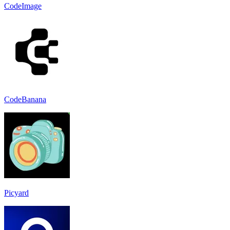
CodeImage
CodeBanana
Picyard