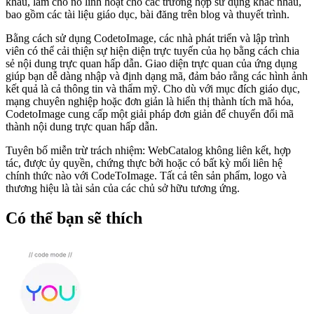
khẩu, làm cho nó linh hoạt cho các trường hợp sử dụng khác nhau,
bao gồm các tài liệu giáo dục, bài đăng trên blog và thuyết trình.
Bằng cách sử dụng CodetoImage, các nhà phát triển và lập trình
viên có thể cải thiện sự hiện diện trực tuyến của họ bằng cách chia
sẻ nội dung trực quan hấp dẫn. Giao diện trực quan của ứng dụng
giúp bạn dễ dàng nhập và định dạng mã, đảm bảo rằng các hình ảnh
kết quả là cả thông tin và thẩm mỹ. Cho dù với mục đích giáo dục,
mạng chuyên nghiệp hoặc đơn giản là hiển thị thành tích mã hóa,
CodetoImage cung cấp một giải pháp đơn giản để chuyển đổi mã
thành nội dung trực quan hấp dẫn.
Tuyên bố miễn trừ trách nhiệm: WebCatalog không liên kết, hợp
tác, được ủy quyền, chứng thực bởi hoặc có bất kỳ mối liên hệ
chính thức nào với CodeToImage. Tất cả tên sản phẩm, logo và
thương hiệu là tài sản của các chủ sở hữu tương ứng.
Có thể bạn sẽ thích