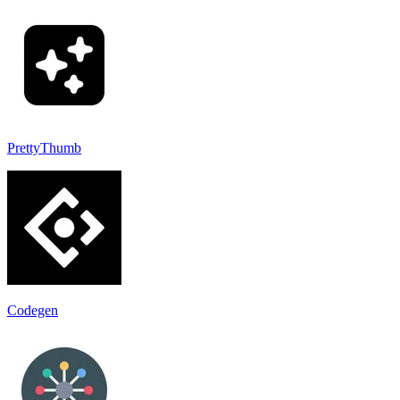
PrettyThumb
Codegen