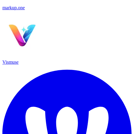
markup.one
Vismuse