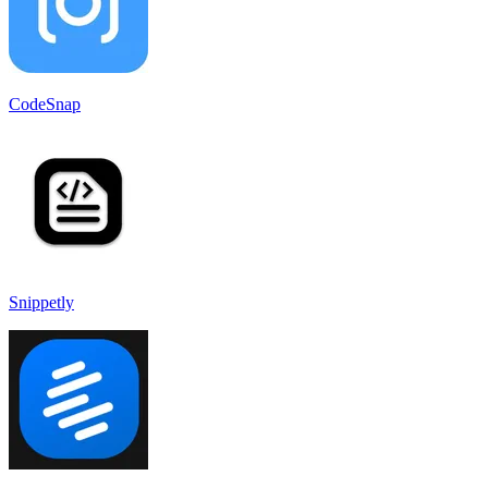
CodeSnap
Snippetly