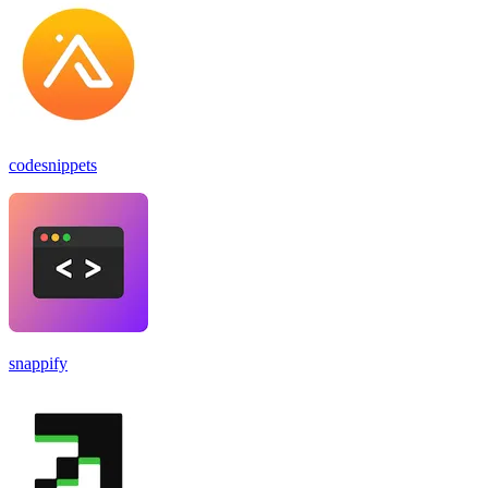
codesnippets
snappify