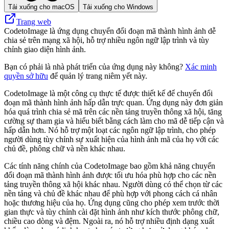
Tải xuống cho macOS
Tải xuống cho Windows
Trang web
CodetoImage là ứng dụng chuyển đổi đoạn mã thành hình ảnh dễ
chia sẻ trên mạng xã hội, hỗ trợ nhiều ngôn ngữ lập trình và tùy
chỉnh giao diện hình ảnh.
Bạn có phải là nhà phát triển của ứng dụng này không?
Xác minh
quyền sở hữu
để quản lý trang niêm yết này.
CodetoImage là một công cụ thực tế được thiết kế để chuyển đổi
đoạn mã thành hình ảnh hấp dẫn trực quan. Ứng dụng này đơn giản
hóa quá trình chia sẻ mã trên các nền tảng truyền thông xã hội, tăng
cường sự tham gia và hiểu biết bằng cách làm cho mã dễ tiếp cận và
hấp dẫn hơn. Nó hỗ trợ một loạt các ngôn ngữ lập trình, cho phép
người dùng tùy chỉnh sự xuất hiện của hình ảnh mã của họ với các
chủ đề, phông chữ và nền khác nhau.
Các tính năng chính của CodetoImage bao gồm khả năng chuyển
đổi đoạn mã thành hình ảnh được tối ưu hóa phù hợp cho các nền
tảng truyền thông xã hội khác nhau. Người dùng có thể chọn từ các
nền tảng và chủ đề khác nhau để phù hợp với phong cách cá nhân
hoặc thương hiệu của họ. Ứng dụng cũng cho phép xem trước thời
gian thực và tùy chỉnh cài đặt hình ảnh như kích thước phông chữ,
chiều cao dòng và đệm. Ngoài ra, nó hỗ trợ nhiều định dạng xuất