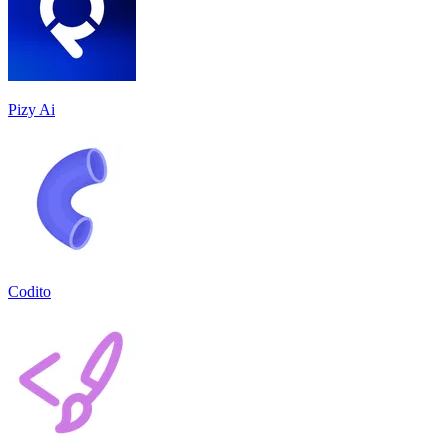
Pizy Ai
Codito