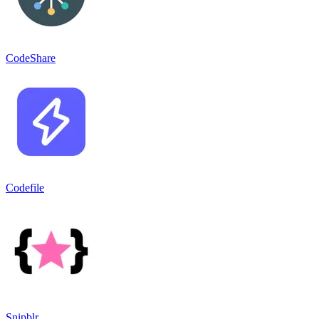
CodeShare
Codefile
Snipblr