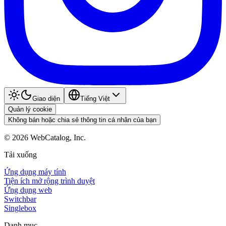
Giao diện
Tiếng Việt
Quản lý cookie
Không bán hoặc chia sẻ thông tin cá nhân của bạn
©
2026
WebCatalog, Inc.
Tải xuống
Ứng dụng máy tính
Tiện ích mở rộng trình duyệt
Ứng dụng web
Switchbar
Singlebox
Danh mục