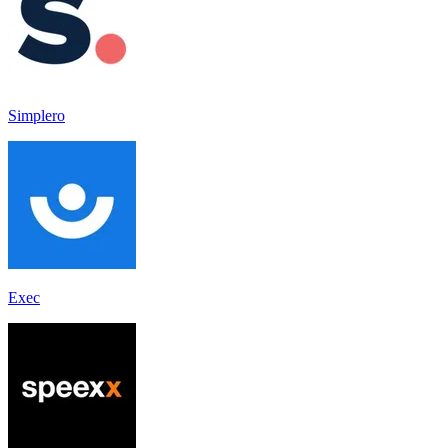
Simplero
Exec