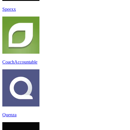
Speexx
CoachAccountable
Quenza