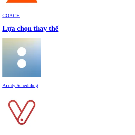
COACH
Lựa chọn thay thế
Acuity Scheduling