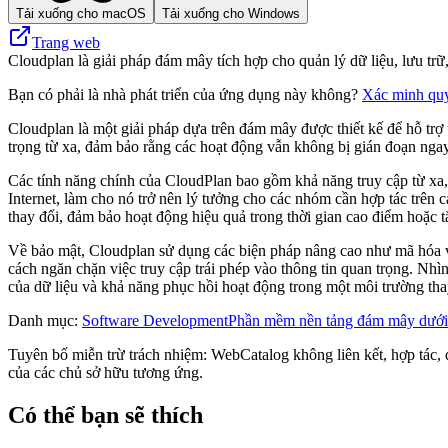
Tải xuống cho macOS
Tải xuống cho Windows
Trang web
Cloudplan là giải pháp đám mây tích hợp cho quản lý dữ liệu, lưu trữ,
Bạn có phải là nhà phát triển của ứng dụng này không?
Xác minh qu
Cloudplan là một giải pháp dựa trên đám mây được thiết kế để hỗ trợ
trọng từ xa, đảm bảo rằng các hoạt động vẫn không bị gián đoạn ngay 
Các tính năng chính của CloudPlan bao gồm khả năng truy cập từ xa,
Internet, làm cho nó trở nên lý tưởng cho các nhóm cần hợp tác trên
thay đổi, đảm bảo hoạt động hiệu quả trong thời gian cao điểm hoặc t
Về bảo mật, Cloudplan sử dụng các biện pháp nâng cao như mã hóa và
cách ngăn chặn việc truy cập trái phép vào thông tin quan trọng. Nhì
của dữ liệu và khả năng phục hồi hoạt động trong một môi trường th
Danh mục
:
Software Development
Phần mềm nền tảng đám mây dưới 
Tuyên bố miễn trừ trách nhiệm: WebCatalog không liên kết, hợp tác, đ
của các chủ sở hữu tương ứng.
Có thể bạn sẽ thích