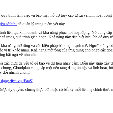
 quy trình làm việc và bảo mật, hỗ trợ truy cập từ xa và linh hoạt trong
yền sở hữu
để quản lý trang niêm yết này.
 tính liên tục kinh doanh và khả năng phục hồi hoạt động. Nó cung cấ
cả trong quá trình gián đoạn. Khả năng này đặc biệt hữu ích để duy trì 
 khả năng mở rộng và các biện pháp bảo mật mạnh mẽ. Người dùng có thể
 các vị trí khác nhau. Khả năng mở rộng của ứng dụng cho phép các do
ăng bất ngờ về nhu cầu.
 xác thực đa yếu tố để bảo vệ dữ liệu nhạy cảm. Điều này giúp xây dự
n chung, Cloudplan cung cấp một nền tảng đáng tin cậy và linh hoạt, h
ay đổi nhanh chóng.
dạng dịch vụ (PaaS)
ược ủy quyền, chứng thực bởi hoặc có bất kỳ mối liên hệ chính thức nà