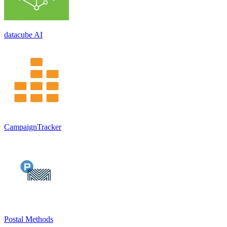
datacube AI
CampaignTracker
Postal Methods