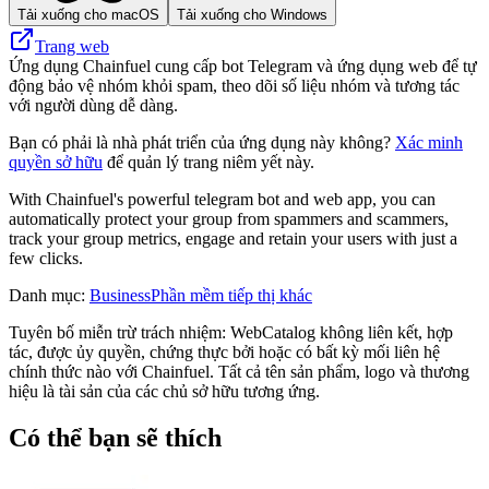
Tải xuống cho macOS
Tải xuống cho Windows
Trang web
Ứng dụng Chainfuel cung cấp bot Telegram và ứng dụng web để tự
động bảo vệ nhóm khỏi spam, theo dõi số liệu nhóm và tương tác
với người dùng dễ dàng.
Bạn có phải là nhà phát triển của ứng dụng này không?
Xác minh
quyền sở hữu
để quản lý trang niêm yết này.
With Chainfuel's powerful telegram bot and web app, you can
automatically protect your group from spammers and scammers,
track your group metrics, engage and retain your users with just a
few clicks.
Danh mục
:
Business
Phần mềm tiếp thị khác
Tuyên bố miễn trừ trách nhiệm: WebCatalog không liên kết, hợp
tác, được ủy quyền, chứng thực bởi hoặc có bất kỳ mối liên hệ
chính thức nào với Chainfuel. Tất cả tên sản phẩm, logo và thương
hiệu là tài sản của các chủ sở hữu tương ứng.
Có thể bạn sẽ thích