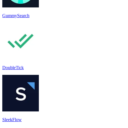
GummySearch
DoubleTick
SleekFlow