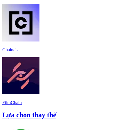
Chainels
FilmChain
Lựa chọn thay thế