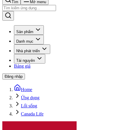
Tìm
Mở menu
Sản phẩm
Danh mục
Nhà phát triển
Tài nguyên
Bảng giá
Đăng nhập
Home
Ứng dụng
Lối sống
Canada Life