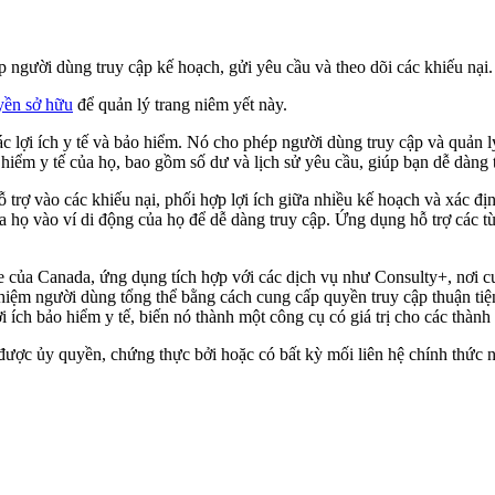
 người dùng truy cập kế hoạch, gửi yêu cầu và theo dõi các khiếu nại.
yền sở hữu
để quản lý trang niêm yết này.
lợi ích y tế và bảo hiểm. Nó cho phép người dùng truy cập và quản lý 
 hiểm y tế của họ, bao gồm số dư và lịch sử yêu cầu, giúp bạn dễ dàng 
ỗ trợ vào các khiếu nại, phối hợp lợi ích giữa nhiều kế hoạch và xác đị
của họ vào ví di động của họ để dễ dàng truy cập. Ứng dụng hỗ trợ cá
e của Canada, ứng dụng tích hợp với các dịch vụ như Consulty+, nơi 
hiệm người dùng tổng thể bằng cách cung cấp quyền truy cập thuận tiệ
 ích bảo hiểm y tế, biến nó thành một công cụ có giá trị cho các thành
ược ủy quyền, chứng thực bởi hoặc có bất kỳ mối liên hệ chính thức nà