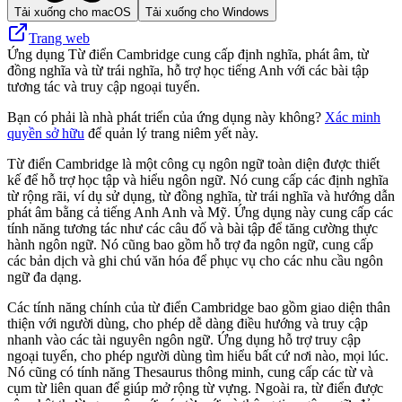
Tải xuống cho macOS
Tải xuống cho Windows
Trang web
Ứng dụng Từ điển Cambridge cung cấp định nghĩa, phát âm, từ
đồng nghĩa và từ trái nghĩa, hỗ trợ học tiếng Anh với các bài tập
tương tác và truy cập ngoại tuyến.
Bạn có phải là nhà phát triển của ứng dụng này không?
Xác minh
quyền sở hữu
để quản lý trang niêm yết này.
Từ điển Cambridge là một công cụ ngôn ngữ toàn diện được thiết
kế để hỗ trợ học tập và hiểu ngôn ngữ. Nó cung cấp các định nghĩa
từ rộng rãi, ví dụ sử dụng, từ đồng nghĩa, từ trái nghĩa và hướng dẫn
phát âm bằng cả tiếng Anh Anh và Mỹ. Ứng dụng này cung cấp các
tính năng tương tác như các câu đố và bài tập để tăng cường thực
hành ngôn ngữ. Nó cũng bao gồm hỗ trợ đa ngôn ngữ, cung cấp
các bản dịch và ghi chú văn hóa để phục vụ cho các nhu cầu ngôn
ngữ đa dạng.
Các tính năng chính của từ điển Cambridge bao gồm giao diện thân
thiện với người dùng, cho phép dễ dàng điều hướng và truy cập
nhanh vào các tài nguyên ngôn ngữ. Ứng dụng hỗ trợ truy cập
ngoại tuyến, cho phép người dùng tìm hiểu bất cứ nơi nào, mọi lúc.
Nó cũng có tính năng Thesaurus thông minh, cung cấp các từ và
cụm từ liên quan để giúp mở rộng từ vựng. Ngoài ra, từ điển được