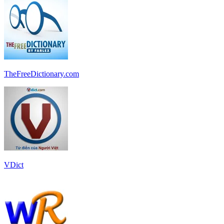
TheFreeDictionary.com
VDict