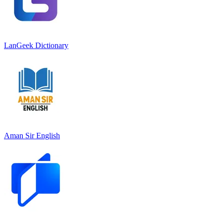
LanGeek Dictionary
Aman Sir English