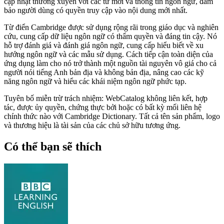
cập nhật thường xuyên với các từ mới và thông tin ngôn ngữ, đảm
bảo người dùng có quyền truy cập vào nội dung mới nhất.
Từ điển Cambridge được sử dụng rộng rãi trong giáo dục và nghiên
cứu, cung cấp dữ liệu ngôn ngữ có thẩm quyền và đáng tin cậy. Nó
hỗ trợ đánh giá và đánh giá ngôn ngữ, cung cấp hiểu biết về xu
hướng ngôn ngữ và các mẫu sử dụng. Cách tiếp cận toàn diện của
ứng dụng làm cho nó trở thành một nguồn tài nguyên vô giá cho cả
người nói tiếng Anh bản địa và không bản địa, nâng cao các kỹ
năng ngôn ngữ và hiểu các khái niệm ngôn ngữ phức tạp.
Tuyên bố miễn trừ trách nhiệm: WebCatalog không liên kết, hợp
tác, được ủy quyền, chứng thực bởi hoặc có bất kỳ mối liên hệ
chính thức nào với Cambridge Dictionary. Tất cả tên sản phẩm, logo
và thương hiệu là tài sản của các chủ sở hữu tương ứng.
Có thể bạn sẽ thích