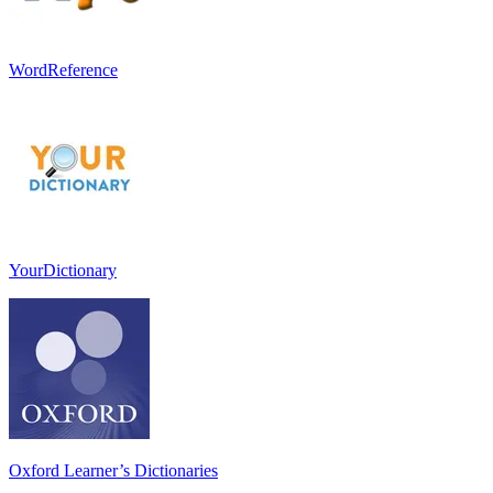
WordReference
YourDictionary
Oxford Learner’s Dictionaries