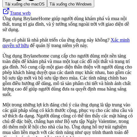
Tải xuống cho macOS
Tải xuống cho Windows
Trang web
Ứng dụng BrylaneHome giúp người dùng khám phá và mua nội
thất, trang trí gia đình, và ý tưởng sống ngoài trời với giao diện dễ
sử dụng.
Bạn có phải là nhà phát triển của ứng dụng này không?
Xác minh
quyền sở hữu
để quản lý trang niêm yết này.
Ứng dụng Brylanehome cung cấp cho người dùng một nền tảng
toàn diện để khám phá và mua một loạt các đồ nội thất và trang trí
gia đình. Nó cung cấp một giao diện thân thiện với người dùng cho
phép khách hàng duyệt qua các danh mục khác nhau, bao gồm các
bộ sưu tập mới và bộ sưu tập theo mùa. Các tính năng chính bao
gồm điều hướng dễ dàng, mô tả sản phẩm chi tiết và hình ảnh chất
lượng cao để giúp người dùng đưa ra quyết định mua hàng sáng
suốt.
Một trong những lợi ích đáng chú ý của ứng dụng là tập trung vào
các giải pháp sống có kích thước cộng, phục vụ cho các nhu cầu và
sở thích đa dạng. Người dùng cũng có thể tìm thấy các mặt hàng có
chủ đề đặc biệt, chẳng hạn như Bộ sưu tập Ngày Valentine, trong
đó thêm một lễ hội cho nhà của họ. Ứng dụng hỗ trợ trải nghiệm
mua sắm liền mạch với các tính năng như quy trình thanh toán dễ