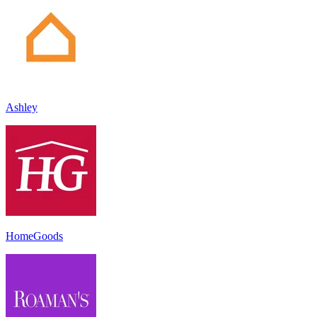
Ashley
HomeGoods