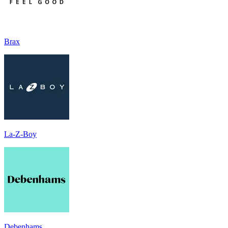
Brax
La-Z-Boy
Debenhams