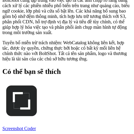
BoltShot cũng tập trung vào việc tạo ra các ảnh chụp rõ ràng bằng
cách xử lý các phiền nhiễu phổ biến trên trang như quảng cáo, biểu
ngữ cookie, lớp phủ và cửa sổ bật lên. Các khả năng bổ sung bao
gồm bộ nhớ đệm thông minh, tích hợp lưu trữ tương thích với S3,
phân phối CDN, hỗ trợ định vị địa lý và tiêu đề tùy chỉnh, có thể
giúp hợp lý hóa việc tạo và phân phối ảnh chụp màn hình tự động
trong môi trường sản xuất.
Tuyên bố miễn trừ trách nhiệm: WebCatalog không liên kết, hợp
tác, được ủy quyền, chứng thực bởi hoặc có bất kỳ mối liên hệ
chính thức nào với BoltShot. Tất cả tên sản phẩm, logo và thương
hiệu là tài sản của các chủ sở hữu tương ứng.
Có thể bạn sẽ thích
Screenshot Coder