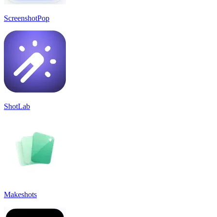
ScreenshotPop
ShotLab
Makeshots