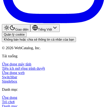
Giao diện
Tiếng Việt
Quản lý cookie
Không bán hoặc chia sẻ thông tin cá nhân của bạn
©
2026
WebCatalog, Inc.
Tải xuống
Ứng dụng máy tính
Tiện ích mở rộng trình duyệt
Ứng dụng web
Switchbar
Singlebox
Danh mục
Ứng dụng
Trò chơi
Danh mục