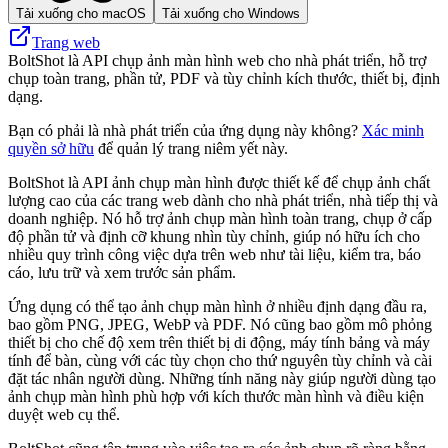
Tải xuống cho macOS
Tải xuống cho Windows
Trang web
BoltShot là API chụp ảnh màn hình web cho nhà phát triển, hỗ trợ
chụp toàn trang, phần tử, PDF và tùy chỉnh kích thước, thiết bị, định
dạng.
Bạn có phải là nhà phát triển của ứng dụng này không?
Xác minh
quyền sở hữu
để quản lý trang niêm yết này.
BoltShot là API ảnh chụp màn hình được thiết kế để chụp ảnh chất
lượng cao của các trang web dành cho nhà phát triển, nhà tiếp thị và
doanh nghiệp. Nó hỗ trợ ảnh chụp màn hình toàn trang, chụp ở cấp
độ phần tử và định cỡ khung nhìn tùy chỉnh, giúp nó hữu ích cho
nhiều quy trình công việc dựa trên web như tài liệu, kiểm tra, báo
cáo, lưu trữ và xem trước sản phẩm.
Ứng dụng có thể tạo ảnh chụp màn hình ở nhiều định dạng đầu ra,
bao gồm PNG, JPEG, WebP và PDF. Nó cũng bao gồm mô phỏng
thiết bị cho chế độ xem trên thiết bị di động, máy tính bảng và máy
tính để bàn, cùng với các tùy chọn cho thứ nguyên tùy chỉnh và cài
đặt tác nhân người dùng. Những tính năng này giúp người dùng tạo
ảnh chụp màn hình phù hợp với kích thước màn hình và điều kiện
duyệt web cụ thể.