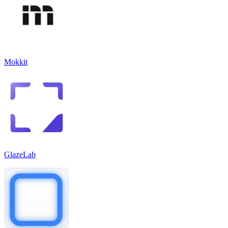
Mokkit
GlazeLab