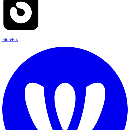
StorePix