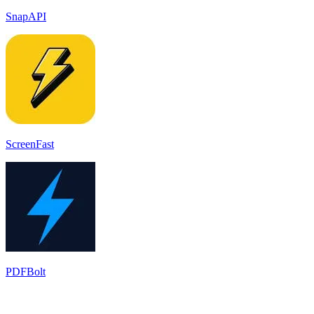
SnapAPI
ScreenFast
PDFBolt