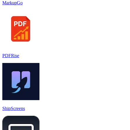
MarkupGo
PDFRise
ShipScreens