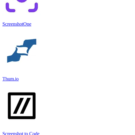
ScreenshotOne
Thum.io
Screenshot to Code