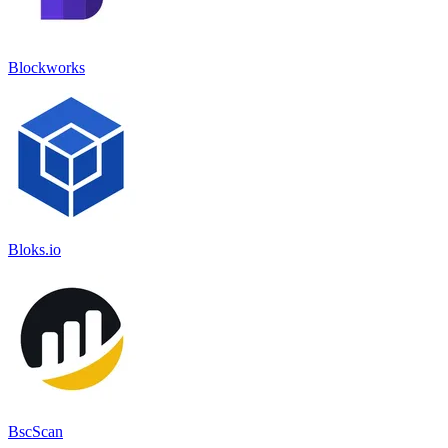
Blockworks
Bloks.io
BscScan