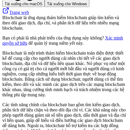
Tải xuống cho macOS
Tải xuống cho Windows
Trang web
Blockchair là ứng dụng thám hiểm blockchain giúp tìm kiếm và
theo dõi giao dịch, địa chỉ, và phân tích dữ liệu trên nhiều mạng
blockchain.
Bạn có phải là nhà phát triển của ứng dụng này không?
Xác minh
quyền sở hữu
để quản lý trang niêm yết này.
Blockchair là một trình thám hiểm blockchain toàn diện được thiết
kế để cung cấp cho người dùng cái nhìn chi tiết về các giao dịch
blockchain, địa chỉ và dữ liệu liên quan khác. Nó phục vụ như một
công cụ có giá trị cho cả người mới bắt đầu và người dùng có kinh
nghiệm, cung cấp những hiểu biết thời gian thực về hoạt động
blockchain. Bằng cách sử dụng blockchair, người dùng có thể tìm
kiếm, theo dõi và xác minh các giao dịch trên các mạng blockchain
khác nhau, tăng cường tính minh bạch và trách nhiệm trong các hệ
thống phi tập trung này.
Các tính năng chính của blockchair bao gồm tìm kiếm giao dịch,
phân tích dữ liệu chặn và theo dõi địa chỉ ví. Các khả năng này cho
phép người dùng giám sát số tiền giao dịch, dấu thời gian và địa chỉ
ví liên quan, giúp dễ hiểu và điều hướng các giao dịch blockchain
dễ dàng hơn. Ngoài ra, blockchair hỗ trợ kiểm tra các hợp đồng