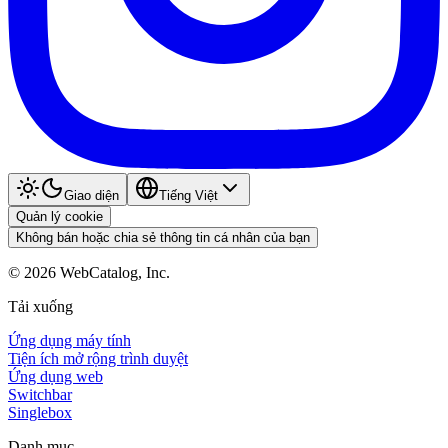
Giao diện
Tiếng Việt
Quản lý cookie
Không bán hoặc chia sẻ thông tin cá nhân của bạn
©
2026
WebCatalog, Inc.
Tải xuống
Ứng dụng máy tính
Tiện ích mở rộng trình duyệt
Ứng dụng web
Switchbar
Singlebox
Danh mục