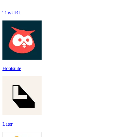
TinyURL
Hootsuite
Later