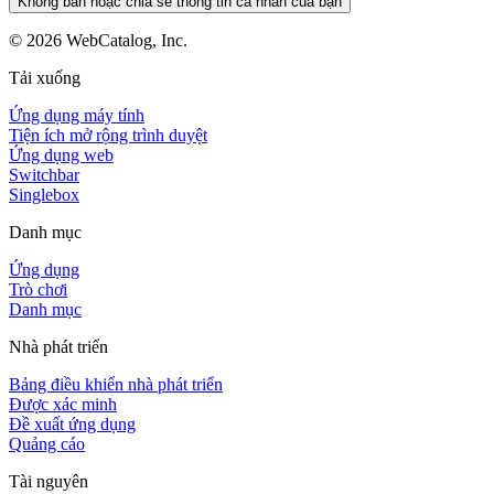
Không bán hoặc chia sẻ thông tin cá nhân của bạn
©
2026
WebCatalog, Inc.
Tải xuống
Ứng dụng máy tính
Tiện ích mở rộng trình duyệt
Ứng dụng web
Switchbar
Singlebox
Danh mục
Ứng dụng
Trò chơi
Danh mục
Nhà phát triển
Bảng điều khiển nhà phát triển
Được xác minh
Đề xuất ứng dụng
Quảng cáo
Tài nguyên