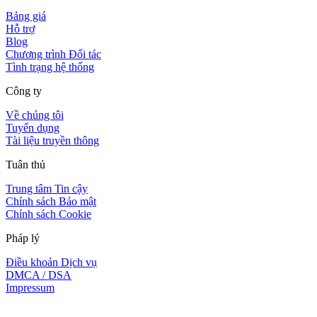
Bảng giá
Hỗ trợ
Blog
Chương trình Đối tác
Tình trạng hệ thống
Công ty
Về chúng tôi
Tuyển dụng
Tài liệu truyền thông
Tuân thủ
Trung tâm Tin cậy
Chính sách Bảo mật
Chính sách Cookie
Pháp lý
Điều khoản Dịch vụ
DMCA / DSA
Impressum