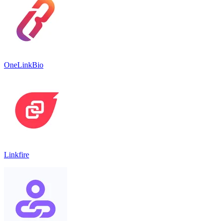
OneLinkBio
Linkfire