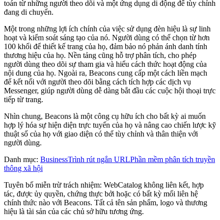
toán từ những người theo dõi và một ứng dụng di động để tùy chỉnh
đang di chuyển.
Một trong những lợi ích chính của việc sử dụng đèn hiệu là sự linh
hoạt và kiểm soát sáng tạo của nó. Người dùng có thể chọn từ hơn
100 khối để thiết kế trang của họ, đảm bảo nó phản ánh danh tính
thương hiệu của họ. Nền tảng cũng hỗ trợ phân tích, cho phép
người dùng theo dõi sự tham gia và hiểu cách thức hoạt động của
nội dung của họ. Ngoài ra, Beacons cung cấp một cách liền mạch
để kết nối với người theo dõi bằng cách tích hợp các dịch vụ
Messenger, giúp người dùng dễ dàng bắt đầu các cuộc hội thoại trực
tiếp từ trang.
Nhìn chung, Beacons là một công cụ hữu ích cho bất kỳ ai muốn
hợp lý hóa sự hiện diện trực tuyến của họ và nâng cao chiến lược kỹ
thuật số của họ với giao diện có thể tùy chỉnh và thân thiện với
người dùng.
Danh mục
:
Business
Trình rút ngắn URL
Phần mềm phân tích truyền
thông xã hội
Tuyên bố miễn trừ trách nhiệm: WebCatalog không liên kết, hợp
tác, được ủy quyền, chứng thực bởi hoặc có bất kỳ mối liên hệ
chính thức nào với Beacons. Tất cả tên sản phẩm, logo và thương
hiệu là tài sản của các chủ sở hữu tương ứng.