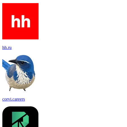
hh.ru
corvi.careers