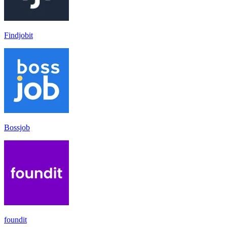
Findjobit
Bossjob
foundit