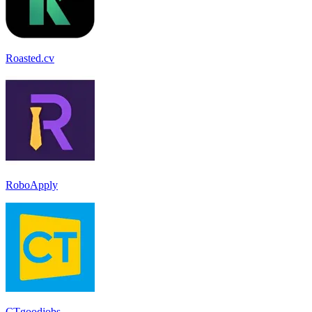
Roasted.cv
RoboApply
CTgoodjobs