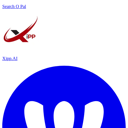
Search O Pal
Xipp.AI