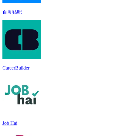
百度贴吧
CareerBuilder
Job Hai