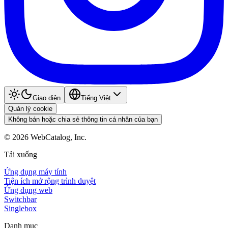
Giao diện
Tiếng Việt
Quản lý cookie
Không bán hoặc chia sẻ thông tin cá nhân của bạn
©
2026
WebCatalog, Inc.
Tải xuống
Ứng dụng máy tính
Tiện ích mở rộng trình duyệt
Ứng dụng web
Switchbar
Singlebox
Danh mục