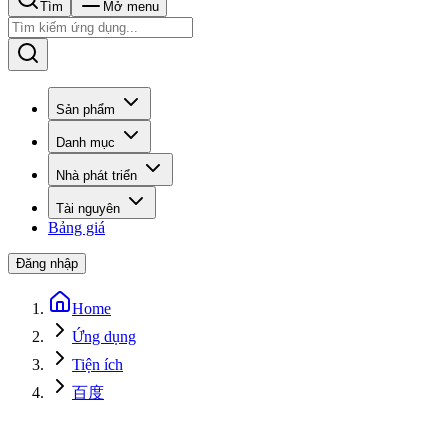
Tìm
Mở menu
Sản phẩm
Danh mục
Nhà phát triển
Tài nguyên
Bảng giá
Đăng nhập
Home
Ứng dụng
Tiện ích
百度