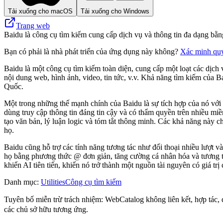
Tải xuống cho macOS
Tải xuống cho Windows
Trang web
Baidu là công cụ tìm kiếm cung cấp dịch vụ và thông tin đa dạng bằn
Bạn có phải là nhà phát triển của ứng dụng này không?
Xác minh qu
Baidu là một công cụ tìm kiếm toàn diện, cung cấp một loạt các dịch
nội dung web, hình ảnh, video, tin tức, v.v. Khả năng tìm kiếm của 
Quốc.
Một trong những thế mạnh chính của Baidu là sự tích hợp của nó vớ
dùng truy cập thông tin đáng tin cậy và có thẩm quyền trên nhiều miề
tạo văn bản, lý luận logic và tóm tắt thông minh. Các khả năng này c
họ.
Baidu cũng hỗ trợ các tính năng tương tác như đối thoại nhiều lượt 
họ bằng phương thức @ đơn giản, tăng cường cá nhân hóa và tương t
khiển AI tiên tiến, khiến nó trở thành một nguồn tài nguyên có giá tr
Danh mục
:
Utilities
Công cụ tìm kiếm
Tuyên bố miễn trừ trách nhiệm: WebCatalog không liên kết, hợp tác, 
các chủ sở hữu tương ứng.