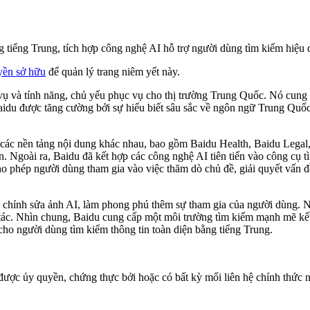
g tiếng Trung, tích hợp công nghệ AI hỗ trợ người dùng tìm kiếm hiệu 
yền sở hữu
để quản lý trang niêm yết này.
 vụ và tính năng, chủ yếu phục vụ cho thị trường Trung Quốc. Nó cung
Baidu được tăng cường bởi sự hiểu biết sâu sắc về ngôn ngữ Trung Quố
i các nền tảng nội dung khác nhau, bao gồm Baidu Health, Baidu Lega
n. Ngoài ra, Baidu đã kết hợp các công nghệ AI tiên tiến vào công cụ 
ho phép người dùng tham gia vào việc thăm dò chủ đề, giải quyết vấn đề
và chỉnh sửa ảnh AI, làm phong phú thêm sự tham gia của người dùng. 
ác. Nhìn chung, Baidu cung cấp một môi trường tìm kiếm mạnh mẽ kết 
ị cho người dùng tìm kiếm thông tin toàn diện bằng tiếng Trung.
được ủy quyền, chứng thực bởi hoặc có bất kỳ mối liên hệ chính thức n