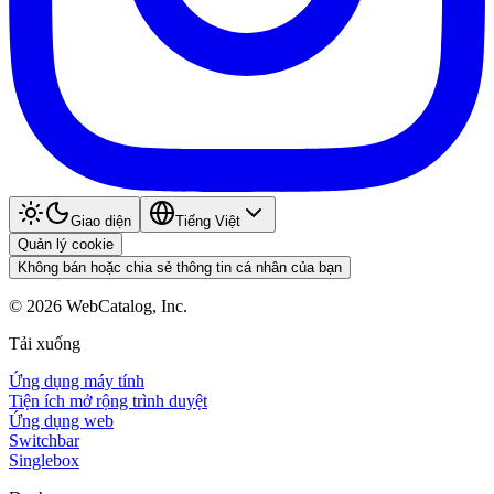
Giao diện
Tiếng Việt
Quản lý cookie
Không bán hoặc chia sẻ thông tin cá nhân của bạn
©
2026
WebCatalog, Inc.
Tải xuống
Ứng dụng máy tính
Tiện ích mở rộng trình duyệt
Ứng dụng web
Switchbar
Singlebox