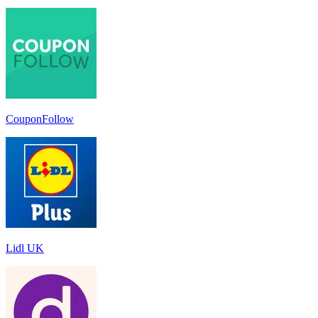
CouponFollow
Lidl UK