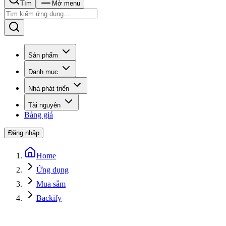
Tìm
Mở menu
Sản phẩm
Danh mục
Nhà phát triển
Tài nguyên
Bảng giá
Đăng nhập
Home
Ứng dụng
Mua sắm
Backify