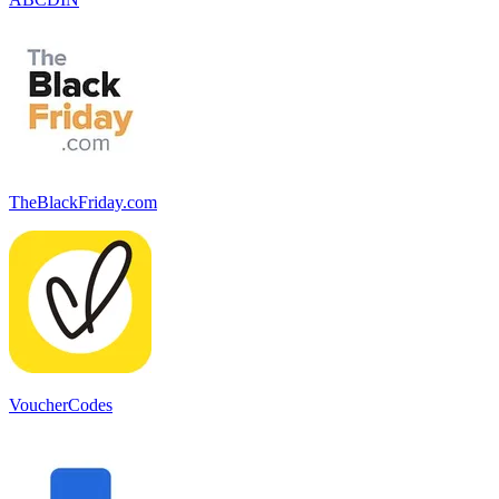
TheBlackFriday.com
VoucherCodes