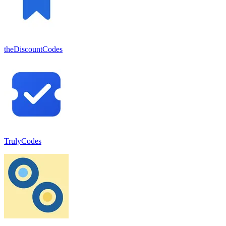
theDiscountCodes
TrulyCodes