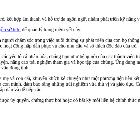
, kết hợp âm thanh và hỗ trợ đa ngôn ngữ, nhằm phát triển kỹ năng và
yền sở hữu
để quản lý trang niêm yết này.
và người chăm sóc trong việc nuôi dưỡng sự phát triển của con họ thô
 hoạt động hấp dẫn phục vụ cho nhu cầu và sở thích độc đáo của trẻ.
 các yếu tố cá nhân hóa, chẳng hạn như tiếng nói của các thành viên t
huyện, nâng cao trải nghiệm tham gia và học tập của chúng. Ứng dụng nà
g vận động tinh.
 mẹ và con cái, khuyến khích kể chuyện như một phương tiện liên kết 
a con mình, đảm bảo rằng những trải nghiệm vừa thú vị và giáo dục. C
ấp dẫn và dễ tiếp cận.
được ủy quyền, chứng thực bởi hoặc có bất kỳ mối liên hệ chính thức n