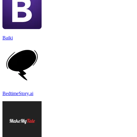
Baiki
BedtimeStory.ai