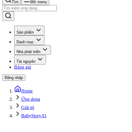
Tìm
Mở menu
Sản phẩm
Danh mục
Nhà phát triển
Tài nguyên
Bảng giá
Đăng nhập
Home
Ứng dụng
Giải trí
BabyStoryAI