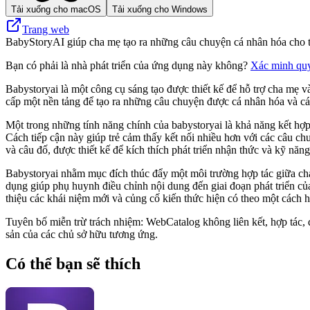
Tải xuống cho macOS
Tải xuống cho Windows
Trang web
BabyStoryAI giúp cha mẹ tạo ra những câu chuyện cá nhân hóa cho trẻ
Bạn có phải là nhà phát triển của ứng dụng này không?
Xác minh qu
Babystoryai là một công cụ sáng tạo được thiết kế để hỗ trợ cha mẹ 
cấp một nền tảng để tạo ra những câu chuyện được cá nhân hóa và các
Một trong những tính năng chính của babystoryai là khả năng kết hợp
Cách tiếp cận này giúp trẻ cảm thấy kết nối nhiều hơn với các câu c
và câu đố, được thiết kế để kích thích phát triển nhận thức và kỹ năn
Babystoryai nhằm mục đích thúc đẩy một môi trường hợp tác giữa cha
dụng giúp phụ huynh điều chỉnh nội dung đến giai đoạn phát triển củ
thiệu các khái niệm mới và củng cố kiến ​​thức hiện có theo một cách h
Tuyên bố miễn trừ trách nhiệm: WebCatalog không liên kết, hợp tác, 
sản của các chủ sở hữu tương ứng.
Có thể bạn sẽ thích