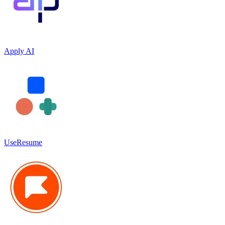
Apply AI
UseResume