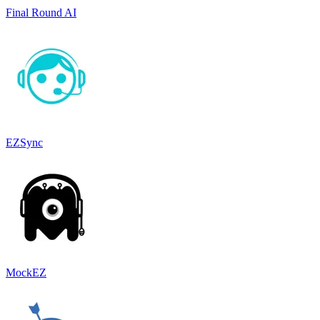
Final Round AI
EZSync
MockEZ