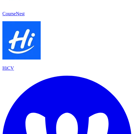
CourseNest
HiCV