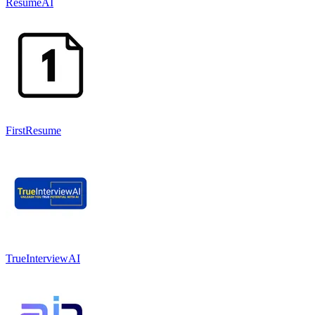
ResumeAI
FirstResume
TrueInterviewAI