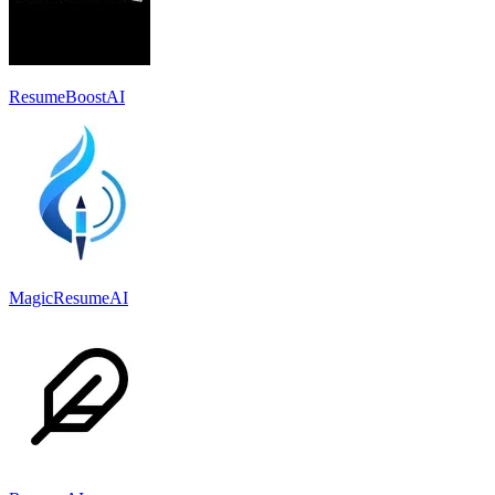
ResumeBoostAI
MagicResumeAI