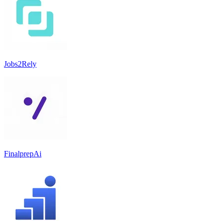
Jobs2Rely
FinalprepAi