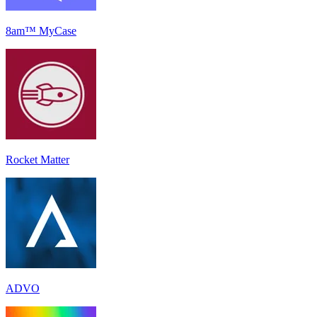
8am™ MyCase
Rocket Matter
ADVO