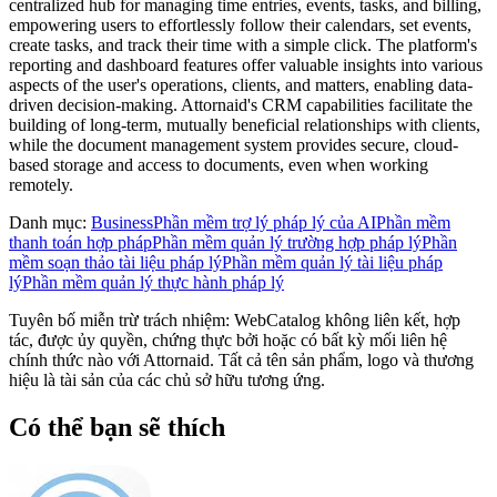
centralized hub for managing time entries, events, tasks, and billing,
empowering users to effortlessly follow their calendars, set events,
create tasks, and track their time with a simple click. The platform's
reporting and dashboard features offer valuable insights into various
aspects of the user's operations, clients, and matters, enabling data-
driven decision-making. Attornaid's CRM capabilities facilitate the
building of long-term, mutually beneficial relationships with clients,
while the document management system provides secure, cloud-
based storage and access to documents, even when working
remotely.
Danh mục
:
Business
Phần mềm trợ lý pháp lý của AI
Phần mềm
thanh toán hợp pháp
Phần mềm quản lý trường hợp pháp lý
Phần
mềm soạn thảo tài liệu pháp lý
Phần mềm quản lý tài liệu pháp
lý
Phần mềm quản lý thực hành pháp lý
Tuyên bố miễn trừ trách nhiệm: WebCatalog không liên kết, hợp
tác, được ủy quyền, chứng thực bởi hoặc có bất kỳ mối liên hệ
chính thức nào với Attornaid. Tất cả tên sản phẩm, logo và thương
hiệu là tài sản của các chủ sở hữu tương ứng.
Có thể bạn sẽ thích