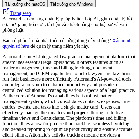
Tải xuống cho macOS
Tải xuống cho Windows
Trang web
Attornaid là nền tảng quản lý pháp lý tích hợp AI, giúp quản lý hồ
sơ, thời gian, hóa đơn, tài liệu và khách hàng cho luật sư và văn
phòng luật.
Bạn có phải là nhà phát triển của ứng dụng này không?
Xác minh
quyền sở hữu
để quản lý trang niêm yết này.
Attornaid is an AI-integrated law practice management platform that
streamlines essential legal operations. It offers features such as
matter management, time and billing tracking, document
management, and CRM capabilities to help lawyers and law firms
run their businesses more efficiently. Attornaid's AI-powered tools
and integrations aim to enhance productivity and provide a
centralized solution for managing various aspects of a legal practice.
At the core of Attornaid's capabilities is its robust matter
management system, which consolidates contacts, expenses, time
entries, events, and tasks into a single matter card. Users can
effectively manage their matters and projects through intuitive
timeline views and Gantt charts. The platform's time and billing
functionalities allow for precise time tracking, seamless invoicing,
and detailed reporting to optimize productivity and ensure accurate
client billing. Attornaid's activity tracking module provides a