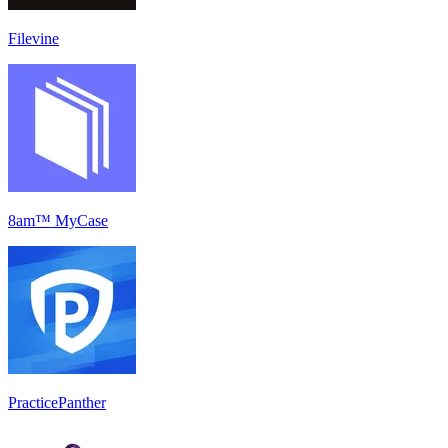
Filevine
8am™ MyCase
PracticePanther