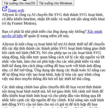
Tải xuống cho macOS
Tải xuống cho Windows
Trang web
Allyson là công cụ AI chuyển file SVG tĩnh thành SVG hoạt hình,
có điều khiển timeline, nhận lời nhắc và xuất mã sẵn sàng triển khai
(ví dụ Framer Motion).
Bạn có phải là nhà phát triển của ứng dụng này không?
Xác minh
quyền sở hữu
để quản lý trang niêm yết này.
Allyson là một công cụ hoạt hình hỗ trợ AI được thiết kế để chuyển
đổi các tệp tĩnh thành các thành phần SVG hoạt hình bằng giao thức
bối cảnh mô hình (MCP). Nó cho phép tạo ra các hoạt hình SVG
năng động, hấp dẫn trực quan bằng cách xử lý các tệp nguồn và lời
nhắc văn bản, làm cho nó phù hợp cho các nhà phát triển và nhà
thiết kế đang tìm cách tăng cường đồ họa web với hình ảnh động
nhẹ, có thể mở rộng. Ứng dụng tận dụng các thuật toán AI nâng cao
để tự động hóa việc tạo hoạt hình, hợp lý hóa các quy trình công
việc mà theo truyền thống đòi hỏi nỗ lực thiết kế thủ công.
Các tính năng chính bao gồm chuyển đổi đồ họa vectơ tĩnh thành
nội dung hoạt hình mượt mà, hỗ trợ giao thức bối cảnh mô hình để
điều khiển hoạt hình linh hoạt và cho phép đầu vào thông qua lời
nhắc bên cạnh các tệp nguồn để tùy chỉnh. Khả năng sản xuất hình
ảnh động SVG của nó làm cho nó có giá trị để tích hợp đồ họa