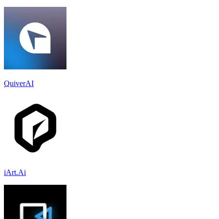
QuiverAI
iArt.Ai