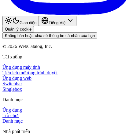
Giao diện
Tiếng Việt
Quản lý cookie
Không bán hoặc chia sẻ thông tin cá nhân của bạn
©
2026
WebCatalog, Inc.
Tải xuống
Ứng dụng máy tính
Tiện ích mở rộng trình duyệt
Ứng dụng web
Switchbar
Singlebox
Danh mục
Ứng dụng
Trò chơi
Danh mục
Nhà phát triển