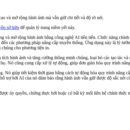
o và mở rộng hình ảnh mà vẫn giữ chi tiết và độ rõ nét.
yền sở hữu
để quản lý trang niêm yết này.
g và mở rộng hình ảnh bằng công nghệ AI tiên tiến. Chức năng chính c
n đến các phương pháp nâng cấp truyền thống. Ứng dụng này là lý tưởn
ị chúng cho phương tiện in.
ích hình ảnh và tăng cường thông minh chúng, loại bỏ các tạo tác và c
 họ. Nó cũng cung cấp xử lý tự động, giúp đơn giản hóa quy trình nân
 Nó giúp tiết kiệm thời gian bằng cách tự động hóa quy trình nâng cấp,
c hỗ trợ bởi AI của nó đảm bảo rằng hình ảnh vẫn giữ được độ sắc nét
được ủy quyền, chứng thực bởi hoặc có bất kỳ mối liên hệ chính thức 