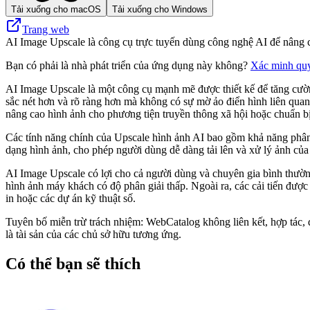
Tải xuống cho macOS
Tải xuống cho Windows
Trang web
AI Image Upscale là công cụ trực tuyến dùng công nghệ AI để nâng ca
Bạn có phải là nhà phát triển của ứng dụng này không?
Xác minh qu
AI Image Upscale là một công cụ mạnh mẽ được thiết kế để tăng cườn
sắc nét hơn và rõ ràng hơn mà không có sự mờ ảo điển hình liên qua
nâng cao hình ảnh cho phương tiện truyền thông xã hội hoặc chuẩn b
Các tính năng chính của Upscale hình ảnh AI bao gồm khả năng phân t
dạng hình ảnh, cho phép người dùng dễ dàng tải lên và xử lý ảnh của
AI Image Upscale có lợi cho cả người dùng và chuyên gia bình thường.
hình ảnh máy khách có độ phân giải thấp. Ngoài ra, các cải tiến đượ
in hoặc các dự án kỹ thuật số.
Tuyên bố miễn trừ trách nhiệm: WebCatalog không liên kết, hợp tác, 
là tài sản của các chủ sở hữu tương ứng.
Có thể bạn sẽ thích