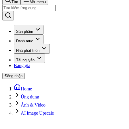
Tìm
Mở menu
Sản phẩm
Danh mục
Nhà phát triển
Tài nguyên
Bảng giá
Đăng nhập
Home
Ứng dụng
Ảnh & Video
AI Image Upscale