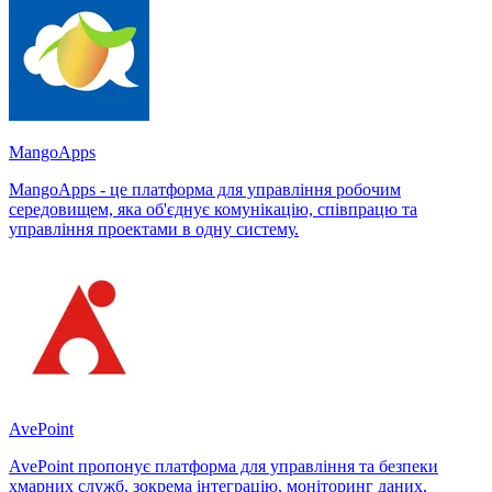
MangoApps
MangoApps - це платформа для управління робочим
середовищем, яка об'єднує комунікацію, співпрацю та
управління проектами в одну систему.
AvePoint
AvePoint пропонує платформа для управління та безпеки
хмарних служб, зокрема інтеграцію, моніторинг даних,