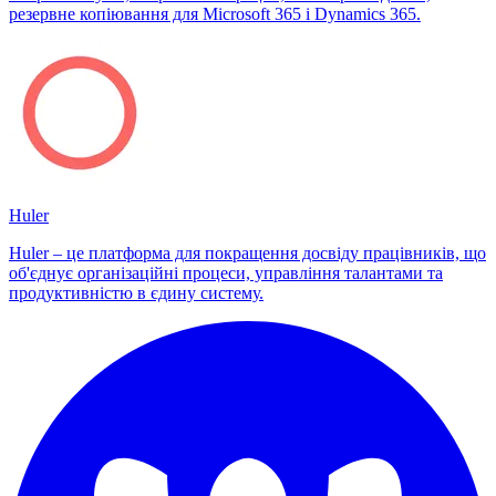
резервне копіювання для Microsoft 365 і Dynamics 365.
Huler
Huler – це платформа для покращення досвіду працівників, що
об'єднує організаційні процеси, управління талантами та
продуктивністю в єдину систему.