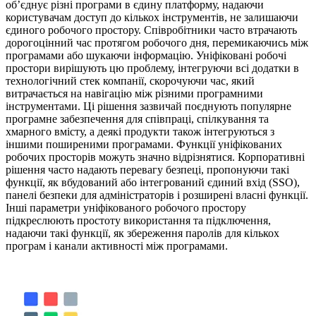
об’єднує різні програми в єдину платформу, надаючи
користувачам доступ до кількох інструментів, не залишаючи
єдиного робочого простору. Співробітники часто втрачають
дорогоцінний час протягом робочого дня, перемикаючись між
програмами або шукаючи інформацію. Уніфіковані робочі
простори вирішують цю проблему, інтегруючи всі додатки в
технологічний стек компанії, скорочуючи час, який
витрачається на навігацію між різними програмними
інструментами. Ці рішення зазвичай поєднують популярне
програмне забезпечення для співпраці, спілкування та
хмарного вмісту, а деякі продукти також інтегруються з
іншими поширеними програмами. Функції уніфікованих
робочих просторів можуть значно відрізнятися. Корпоративні
рішення часто надають перевагу безпеці, пропонуючи такі
функції, як вбудований або інтегрований єдиний вхід (SSO),
панелі безпеки для адміністраторів і розширені власні функції.
Інші параметри уніфікованого робочого простору
підкреслюють простоту використання та підключення,
надаючи такі функції, як збереження паролів для кількох
програм і канали активності між програмами.