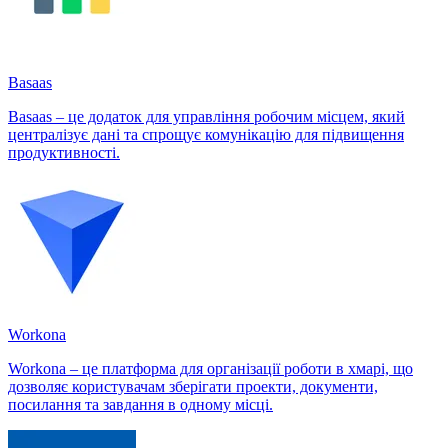
Basaas
Basaas – це додаток для управління робочим місцем, який
централізує дані та спрощує комунікацію для підвищення
продуктивності.
Workona
Workona – це платформа для організації роботи в хмарі, що
дозволяє користувачам зберігати проекти, документи,
посилання та завдання в одному місці.