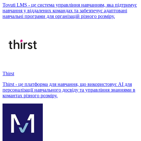
Tovuti LMS - це система управління навчанням, яка підтримує
навчання у віддалених командах та забезпечує адаптовані
навчальні програми для організацій різного розміру.
Thirst
Thirst - це платформа для навчання, що використовує AI для
персоналізації навчального досвіду та управління знаннями в
комантах різного розміру.