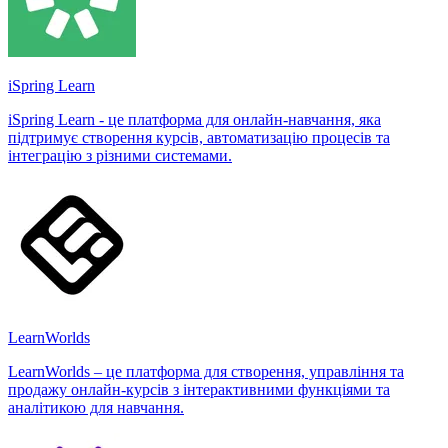
iSpring Learn
iSpring Learn - це платформа для онлайн-навчання, яка
підтримує створення курсів, автоматизацію процесів та
інтеграцію з різними системами.
LearnWorlds
LearnWorlds – це платформа для створення, управління та
продажу онлайн-курсів з інтерактивними функціями та
аналітикою для навчання.