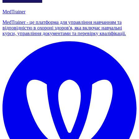
MedTrainer
MedTrainer - це платформа для управління навчанням та
відповідністю в охороні здоров'я, яка включає навчальні
курси, управління документами та перевірку кваліфікації.