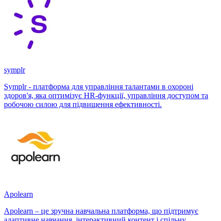
symplr
Symplr - платформа для управління талантами в охороні
здоров'я, яка оптимізує HR-функції, управління доступом та
робочою силою для підвищення ефективності.
Apolearn
Apolearn – це зручна навчальна платформа, що підтримує
адаптивне навчання, інтерактивний контент і спільну