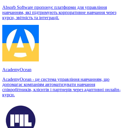
Absorb Software пропонує платформи для управління
навчанням, які підтримують корпоративне навчання через
курси, звітність та інтеграції.
AcademyOcean
AcademyOcean - це система управління навчанням, що
допомагає компаніям автоматизувати навчання
співробітників, клієнтів і партнерів через адаптивні онлайн-
курси.