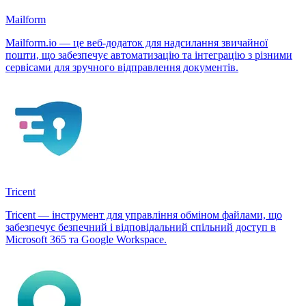
Mailform
Mailform.io — це веб-додаток для надсилання звичайної
пошти, що забезпечує автоматизацію та інтеграцію з різними
сервісами для зручного відправлення документів.
Tricent
Tricent — інструмент для управління обміном файлами, що
забезпечує безпечний і відповідальний спільний доступ в
Microsoft 365 та Google Workspace.