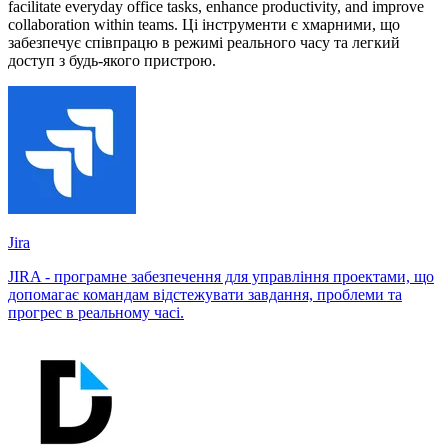
facilitate everyday office tasks, enhance productivity, and improve
collaboration within teams. Ці інструменти є хмарними, що
забезпечує співпрацю в режимі реального часу та легкий
доступ з будь-якого пристрою.
Jira
JIRA - програмне забезпечення для управління проектами, що
допомагає командам відстежувати завдання, проблеми та
прогрес в реальному часі.