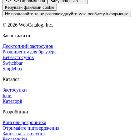
Оформлення
українська
Керувати файлами cookie
Не продавайте та не розповсюджуйте мою особисту інформацію
©
2026
WebCatalog, Inc.
Завантажити
Десктопний застосунок
Розширення для браузера
Вебзастосунок
Switchbar
Singlebox
Каталог
Застосунки
Ігри
Категорії
Розробники
Консоль розробника
Отримайте підтвердження
Запит на застосунок
Рекламуйте