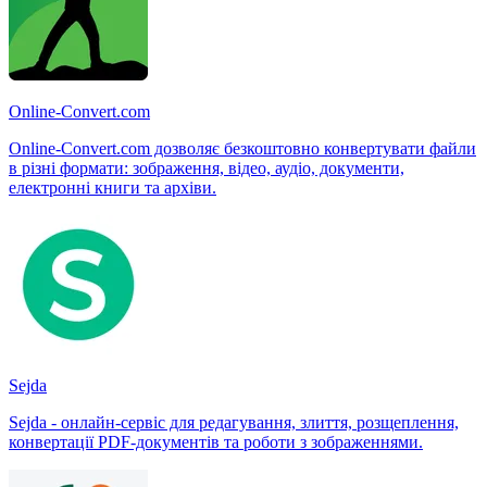
Online-Convert.com
Online-Convert.com дозволяє безкоштовно конвертувати файли
в різні формати: зображення, відео, аудіо, документи,
електронні книги та архіви.
Sejda
Sejda - онлайн-сервіс для редагування, злиття, розщеплення,
конвертації PDF-документів та роботи з зображеннями.