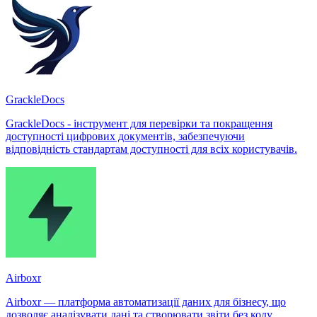
GrackleDocs
GrackleDocs - інструмент для перевірки та покращення
доступності цифрових документів, забезпечуючи
відповідність стандартам доступності для всіх користувачів.
Airboxr
Airboxr — платформа автоматизації даних для бізнесу, що
дозволяє аналізувати дані та створювати звіти без коду,