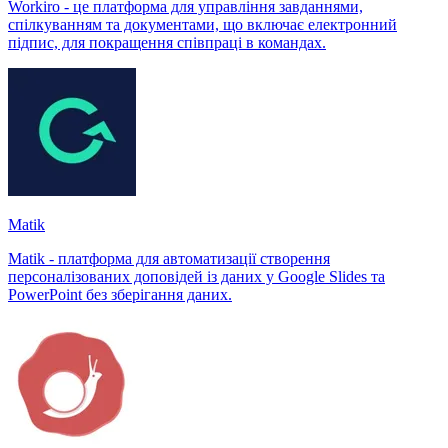
Workiro - це платформа для управління завданнями,
спілкуванням та документами, що включає електронний
підпис, для покращення співпраці в командах.
Matik
Matik - платформа для автоматизації створення
персоналізованих доповідей із даних у Google Slides та
PowerPoint без зберігання даних.