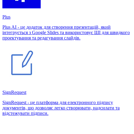
Plus
Plus AI - це додаток для створення презентацій, який
інтегрується з Google Slides та використовує ШІ для швидкого
проектування та редагування слайдів.
SignRequest
SignRequest - це платформа для електронного підпису
документів, що дозволяє легко створювати, надсилати та
відстежувати підписи.