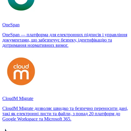
OneSpan
OneSpan — платформа для електронних підписів і управління
документами, що забезпечує безпеку, ідентифікацію та
дотримання нормативних вимог.
CloudM Migrate
CloudM Migrate дозволяє швидко та безпечно переносити дані,
такі як електронні листи та файли, з понад 20 платформ до
Google Workspace та Microsoft 365.