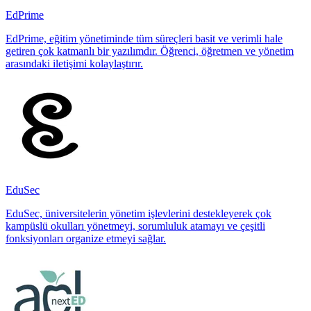
EdPrime
EdPrime, eğitim yönetiminde tüm süreçleri basit ve verimli hale
getiren çok katmanlı bir yazılımdır. Öğrenci, öğretmen ve yönetim
arasındaki iletişimi kolaylaştırır.
EduSec
EduSec, üniversitelerin yönetim işlevlerini destekleyerek çok
kampüslü okulları yönetmeyi, sorumluluk atamayı ve çeşitli
fonksiyonları organize etmeyi sağlar.