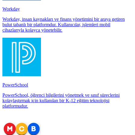
Workday
Workday, insan kaynakları ve finans yönetimini bir araya getiren
bulut tabanlı bir platformdur. Kullanıcılar, işlemleri mobil
cihazlarıyla kolayca yönetebilir.
PowerSchool
PowerSchool, öğrenci bilgilerini yönetmek ve sınıf süreçlerini
kolaylaştırmak için kullanılan bir K-12 eğitim teknolojisi
platformudur.