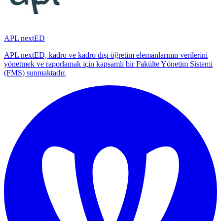
APL nextED
APL nextED, kadro ve kadro dışı öğretim elemanlarının verilerini
yönetmek ve raporlamak için kapsamlı bir Fakülte Yönetim Sistemi
(FMS) sunmaktadır.