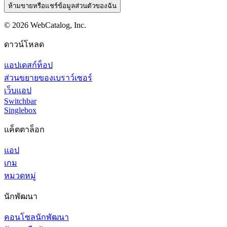
ห้ามขายหรือแชร์ข้อมูลส่วนตัวของฉัน
©
2026
WebCatalog, Inc.
ดาวน์โหลด
แอปเดสก์ท็อป
ส่วนขยายของเบราว์เซอร์
เว็บแอป
Switchbar
Singlebox
แค็ตตาล็อก
แอป
เกม
หมวดหมู่
นักพัฒนา
คอนโซลนักพัฒนา