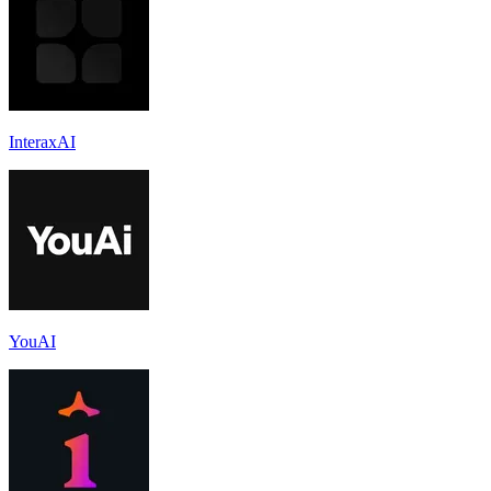
InteraxAI
YouAI