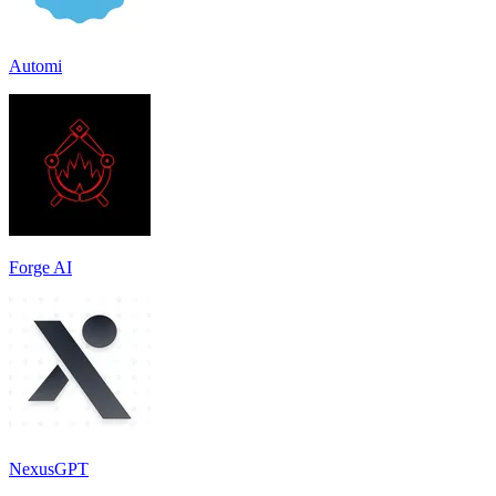
Automi
Forge AI
NexusGPT