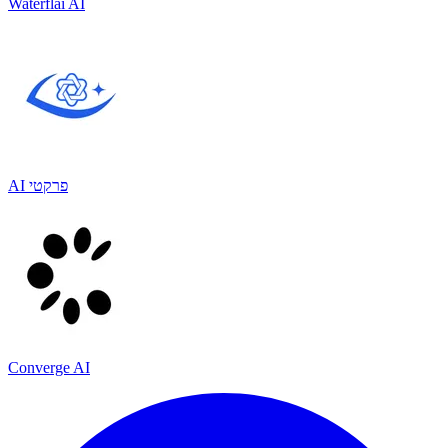
Waterflai AI
AI פרקטי
Converge AI