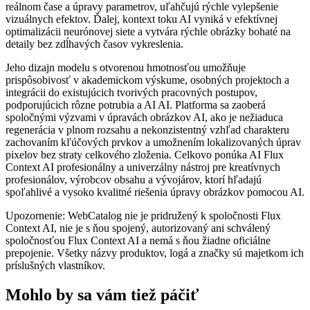
reálnom čase a úpravy parametrov, uľahčujú rýchle vylepšenie
vizuálnych efektov. Ďalej, kontext toku AI vyniká v efektívnej
optimalizácii neurónovej siete a vytvára rýchle obrázky bohaté na
detaily bez zdĺhavých časov vykreslenia.
Jeho dizajn modelu s otvorenou hmotnosťou umožňuje
prispôsobivosť v akademickom výskume, osobných projektoch a
integrácii do existujúcich tvorivých pracovných postupov,
podporujúcich rôzne potrubia a AI AI. Platforma sa zaoberá
spoločnými výzvami v úpravách obrázkov AI, ako je nežiaduca
regenerácia v plnom rozsahu a nekonzistentný vzhľad charakteru
zachovaním kľúčových prvkov a umožnením lokalizovaných úprav
pixelov bez straty celkového zloženia. Celkovo ponúka AI Flux
Context AI profesionálny a univerzálny nástroj pre kreatívnych
profesionálov, výrobcov obsahu a vývojárov, ktorí hľadajú
spoľahlivé a vysoko kvalitné riešenia úpravy obrázkov pomocou AI.
Upozornenie: WebCatalog nie je pridružený k spoločnosti Flux
Context AI, nie je s ňou spojený, autorizovaný ani schválený
spoločnosťou Flux Context AI a nemá s ňou žiadne oficiálne
prepojenie. Všetky názvy produktov, logá a značky sú majetkom ich
príslušných vlastníkov.
Mohlo by sa vám tiež páčiť