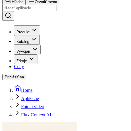
Hľadať
Otvoriť menu
Produkt
Katalóg
Vývojári
Zdroje
Ceny
Prihlásiť sa
Home
Aplikácie
Foto a video
Flux Context AI