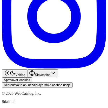
Vzhľad
Slovenčina
Spravovať cookies
Nepredávajte ani nezdieľajte moje osobné údaje
©
2026
WebCatalog, Inc.
Stiahnuť