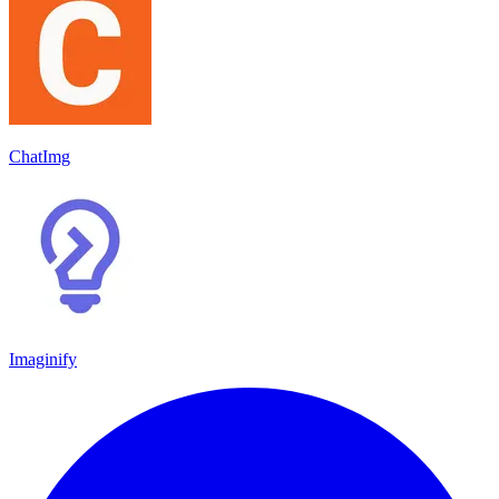
ChatImg
Imaginify