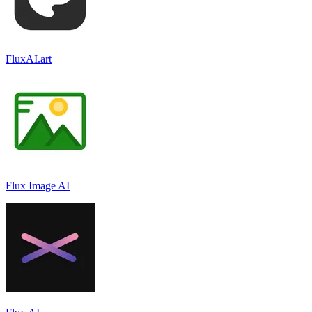
FluxAI.art
Flux Image AI