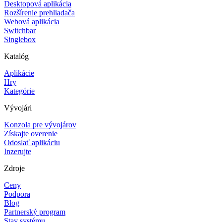
Desktopová aplikácia
Rozšírenie prehliadača
Webová aplikácia
Switchbar
Singlebox
Katalóg
Aplikácie
Hry
Kategórie
Vývojári
Konzola pre vývojárov
Získajte overenie
Odoslať aplikáciu
Inzerujte
Zdroje
Ceny
Podpora
Blog
Partnerský program
Stav systému