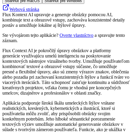
Stiahnuť pre macOS
Stiahnuť pre Windows
Webová stránka
Flux Kontext AI upravuje a generuje obrázky pomocou AI,
kombinuje text a obrazové vstupy, zachováva konzistentné detaily
postáv a umožňuje lokálne aj štýlové úpravy.
Ste vývojárom tejto aplikácie?
Overte vlastníctvo
a spravujte tento
záznam.
Flux Context AI je pokročilý úpravy obrázkov a platformy
generácie využívajúcu umelú inteligenciu na poskytovanie
kontextových nástrojov vizuálneho tvorby. Umožňuje používateľom
kombinovať textové a obrazové vstupy súčasne, čo umožňuje
presné a flexibilné úpravy, ako sú zmeny výrazov znakov, oblečenia
alebo pozadia pri zachovaní konzistentných štýlov a funkcií tváre vo
viacerých iteráciách. Táto schopnosť zaisťuje kontinuitu a súdržnosť
kreatívnych projektov, vďaka čomu je vhodná pre koncepčných
umelcov, dizajnérov a profesionálov v oblasti značky.
Aplikácia podporuje širokú škálu umeleckých štýlov vrátane
realistických, kreslených, kybernetických a ilustrácií, ktoré si
používatelia môžu zvoliť, aby prispôsobili obrázky svojim
konkrétnym potrebám. Jeho hlboké sémantické porozumenie
textových výziev umožňuje automatické generovanie obrázkov v
súlade s tvorivým zámerom používateľa. Funkcie, ako je ukážka v