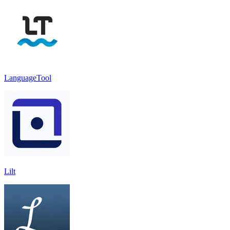
LanguageTool
Lilt