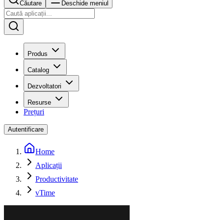
Căutare
Deschide meniul
Produs
Catalog
Dezvoltatori
Resurse
Prețuri
Autentificare
Home
Aplicații
Productivitate
vTime