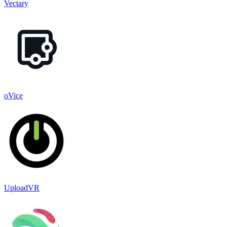
Vectary
oVice
UploadVR