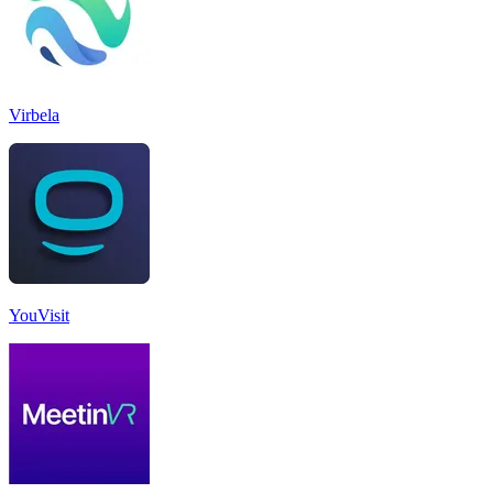
Virbela
YouVisit