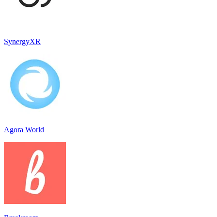
SynergyXR
Agora World