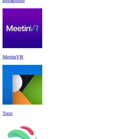
Breakroom
MeetinVR
Trezi