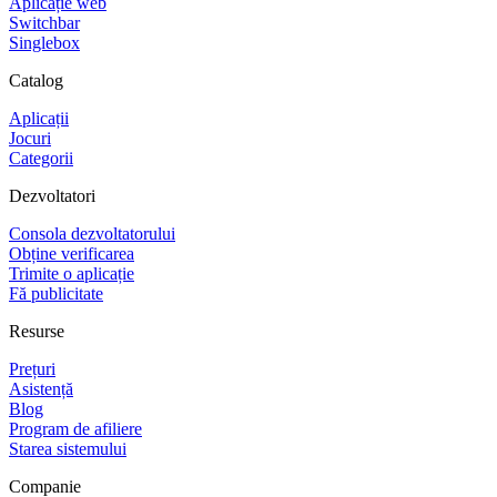
Aplicație web
Switchbar
Singlebox
Catalog
Aplicații
Jocuri
Categorii
Dezvoltatori
Consola dezvoltatorului
Obține verificarea
Trimite o aplicație
Fă publicitate
Resurse
Prețuri
Asistență
Blog
Program de afiliere
Starea sistemului
Companie