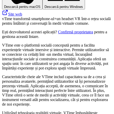
Descarcă pentru macOS
Descarcă pentru Windows
Site web
vTime transformă smartphone-ul+un headset VR într-o rețea socială
pentru întâlniri şi conversaţii în medii virtuale comune.
Ești dezvoltatorul acestei aplicații?
Confirmă proprietatea
pentru a
gestiona această listare.
VTime este o platformă socială concepută pentru a facilita
experiențele virtuale imersive și interactive. Permite utilizatorilor să
se conecteze cu ceilalți într -un mediu virtual, încurajând
interacțiunile sociale și construirea comunității. Aplicația oferă un
spațiu unic în care utilizatorii se pot angaja în diverse activități, pot
împărtăși experiențe și pot explora spații virtuale împreună.
Caracteristicile cheie ale VTime includ capacitatea sa de a crea și
personaliza avatarele, permițând utilizatorilor să își personalizeze
prezența virtuală. Aplicația acceptă, de asemenea, o comunicare în
timp real, permițând interacțiuni perfecte între utilizatori. În plus,
VTime oferă o serie de medii și activități virtuale, ceea ce îl face un
instrument versatil atât pentru socializarea, cât și pentru explorarea
de noi experiențe.
Utilizând tehnologia realității virtuale, VTime îmbunătățește