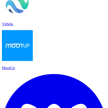
Virbela
MootUp