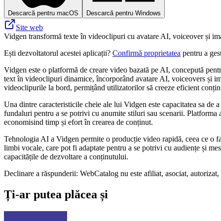
Descarcă pentru macOS
Descarcă pentru Windows
Site web
Vidgen transformă texte în videoclipuri cu avatare AI, voiceover și ima
Ești dezvoltatorul acestei aplicații?
Confirmă proprietatea
pentru a gest
Vidgen este o platformă de creare video bazată pe AI, concepută pentru 
text în videoclipuri dinamice, încorporând avatare AI, voiceovers și ima
videoclipurile la bord, permițând utilizatorilor să creeze eficient conți
Una dintre caracteristicile cheie ale lui Vidgen este capacitatea sa de 
fundaluri pentru a se potrivi cu anumite stiluri sau scenarii. Platforma
economisind timp și efort în crearea de conținut.
Tehnologia AI a Vidgen permite o producție video rapidă, ceea ce o face
limbi vocale, care pot fi adaptate pentru a se potrivi cu audiențe și mes
capacitățile de dezvoltare a conținutului.
Declinare a răspunderii: WebCatalog nu este afiliat, asociat, autorizat,
Ți-ar putea plăcea și