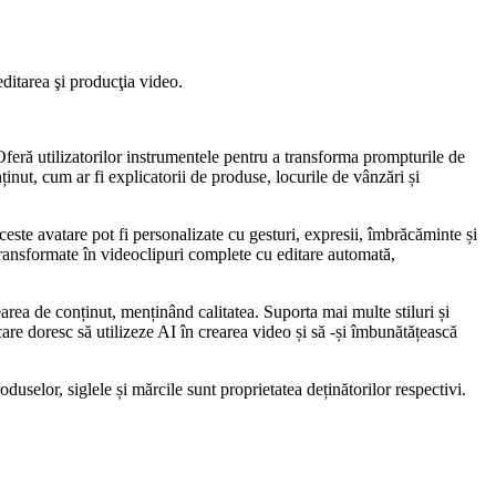
ditarea şi producţia video.
Oferă utilizatorilor instrumentele pentru a transforma prompturile de
inut, cum ar fi explicatorii de produse, locurile de vânzări și
ceste avatare pot fi personalizate cu gesturi, expresii, îmbrăcăminte și
 transformate în videoclipuri complete cu editare automată,
area de conținut, menținând calitatea. Suporta mai multe stiluri și
care doresc să utilizeze AI în crearea video și să -și îmbunătățească
uselor, siglele și mărcile sunt proprietatea deținătorilor respectivi.