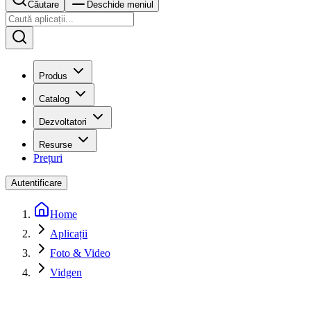
Căutare
Deschide meniul
Produs
Catalog
Dezvoltatori
Resurse
Prețuri
Autentificare
Home
Aplicații
Foto & Video
Vidgen