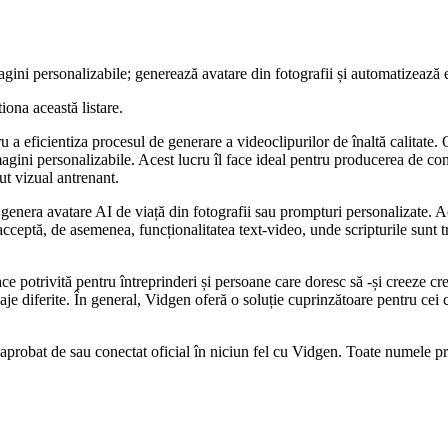
gini personalizabile; generează avatare din fotografii și automatizează e
iona această listare.
a eficientiza procesul de generare a videoclipurilor de înaltă calitate. 
gini personalizabile. Acest lucru îl face ideal pentru producerea de conț
nut vizual antrenant.
a genera avatare AI de viață din fotografii sau prompturi personalizate. A
 acceptă, de asemenea, funcționalitatea text-video, unde scripturile sunt
 potrivită pentru întreprinderi și persoane care doresc să -și creeze cre
aje diferite. În general, Vidgen oferă o soluție cuprinzătoare pentru cei 
 aprobat de sau conectat oficial în niciun fel cu Vidgen. Toate numele prod