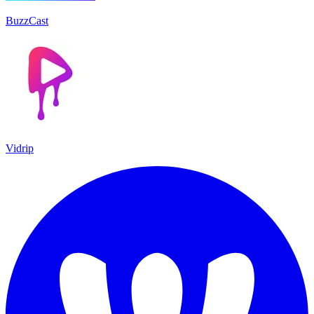
BuzzCast
Vidrip