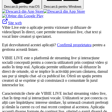
Descarcă pentru macOS
Descarcă pentru Windows
Site web
Vibie Live este o aplicație pentru vizionare și difuzare de
videoclipuri în direct, care permite transmisiuni live, chat text și
vocal între creatori și spectatori.
Ești dezvoltatorul acestei aplicații?
Confirmă proprietatea
pentru a
gestiona această listare.
VIBIE LIVE este o platformă de streaming live și interacțiune
socială concepută pentru a conecta utilizatorii prin conținut video și
audio în timp real. Aplicația permite utilizatorilor să difuzeze în
direct de oriunde, să se implice în activități precum cântarea, dansul
sau pur și simplu chat -ul cu publicul lor. Oferă un spațiu pentru
creatori să se exprime și să construiască o comunitate în jurul
intereselor lor.
Caracteristicile cheie ale VIBIE LIVE includ streaming video live,
chat în timp real și interacțiuni vocale. Utilizatorii se pot conecta cu
alții care împărtășesc interese similare, își urmează creatorii preferați
și rămân la curent cu cel mai recent conținut al acestora. Aplicația
acceptă diverse formate de conținut live, oferind o gamă diversă de