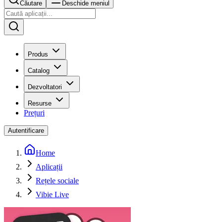
Căutare
Deschide meniul
Produs
Catalog
Dezvoltatori
Resurse
Prețuri
Autentificare
Home
Aplicații
Rețele sociale
Vibie Live