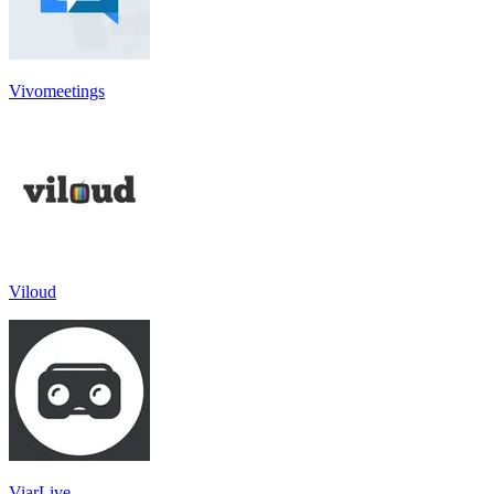
Vivomeetings
Viloud
ViarLive