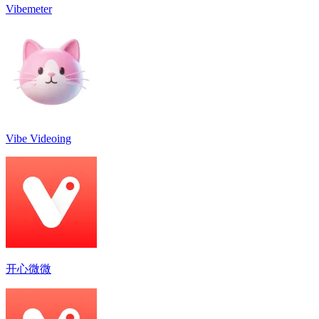
Vibemeter
Vibe Videoing
开心微微