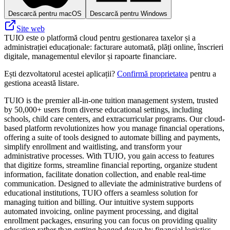
Descarcă pentru macOS
Descarcă pentru Windows
Site web
TUIO este o platformă cloud pentru gestionarea taxelor și a
administrației educaționale: facturare automată, plăți online, înscrieri
digitale, managementul elevilor și rapoarte financiare.
Ești dezvoltatorul acestei aplicații?
Confirmă proprietatea
pentru a
gestiona această listare.
TUIO is the premier all-in-one tuition management system, trusted
by 50,000+ users from diverse educational settings, including
schools, child care centers, and extracurricular programs. Our cloud-
based platform revolutionizes how you manage financial operations,
offering a suite of tools designed to automate billing and payments,
simplify enrollment and waitlisting, and transform your
administrative processes. With TUIO, you gain access to features
that digitize forms, streamline financial reporting, organize student
information, facilitate donation collection, and enable real-time
communication. Designed to alleviate the administrative burdens of
educational institutions, TUIO offers a seamless solution for
managing tuition and billing. Our intuitive system supports
automated invoicing, online payment processing, and digital
enrollment packages, ensuring you can focus on providing quality
education rather than getting bogged down by financial logistics.