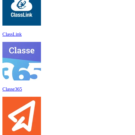
ClassLink
Classe365