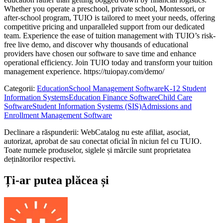
Whether you operate a preschool, private school, Montessori, or
after-school program, TUIO is tailored to meet your needs, offering
competitive pricing and unparalleled support from our dedicated
team. Experience the ease of tuition management with TUIO’s risk-
free live demo, and discover why thousands of educational
providers have chosen our software to save time and enhance
operational efficiency. Join TUIO today and transform your tuition
management experience. https://tuiopay.com/demo/
Categorii
:
Education
School Management Software
K-12 Student
Information Systems
Education Finance Software
Child Care
Software
Student Information Systems (SIS)
Admissions and
Enrollment Management Software
Declinare a răspunderii: WebCatalog nu este afiliat, asociat,
autorizat, aprobat de sau conectat oficial în niciun fel cu TUIO.
Toate numele produselor, siglele și mărcile sunt proprietatea
deținătorilor respectivi.
Ți-ar putea plăcea și