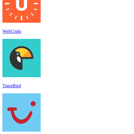
WebUntis
TutorBird