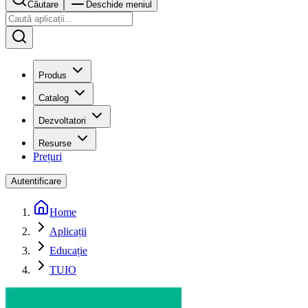
Căutare
Deschide meniul
Produs
Catalog
Dezvoltatori
Resurse
Prețuri
Autentificare
Home
Aplicații
Educație
TUIO