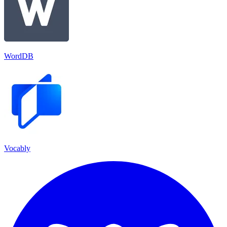
WordDB
Vocably