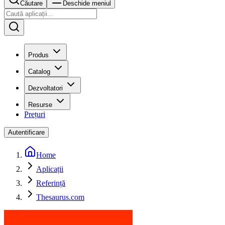
Căutare
Deschide meniul
Produs
Catalog
Dezvoltatori
Resurse
Prețuri
Autentificare
Home
Aplicații
Referință
Thesaurus.com