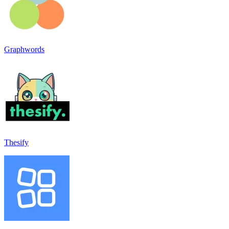
Graphwords
Thesify