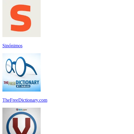
Sinónimos
TheFreeDictionary.com