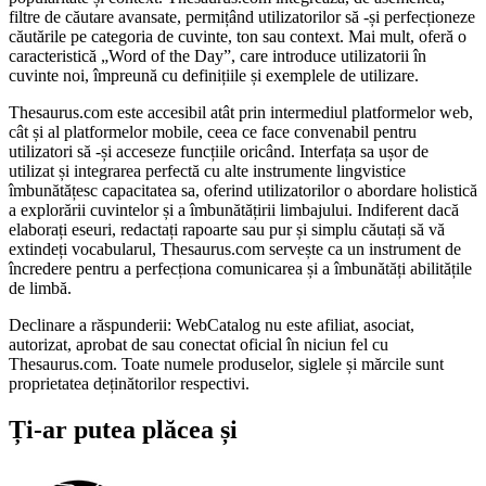
filtre de căutare avansate, permițând utilizatorilor să -și perfecționeze
căutările pe categoria de cuvinte, ton sau context. Mai mult, oferă o
caracteristică „Word of the Day”, care introduce utilizatorii în
cuvinte noi, împreună cu definițiile și exemplele de utilizare.
Thesaurus.com este accesibil atât prin intermediul platformelor web,
cât și al platformelor mobile, ceea ce face convenabil pentru
utilizatori să -și acceseze funcțiile oricând. Interfața sa ușor de
utilizat și integrarea perfectă cu alte instrumente lingvistice
îmbunătățesc capacitatea sa, oferind utilizatorilor o abordare holistică
a explorării cuvintelor și a îmbunătățirii limbajului. Indiferent dacă
elaborați eseuri, redactați rapoarte sau pur și simplu căutați să vă
extindeți vocabularul, Thesaurus.com servește ca un instrument de
încredere pentru a perfecționa comunicarea și a îmbunătăți abilitățile
de limbă.
Declinare a răspunderii: WebCatalog nu este afiliat, asociat,
autorizat, aprobat de sau conectat oficial în niciun fel cu
Thesaurus.com. Toate numele produselor, siglele și mărcile sunt
proprietatea deținătorilor respectivi.
Ți-ar putea plăcea și