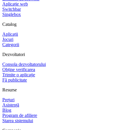
Aplicație web
Switchbar
Singlebox
Catalog
Aplicații
Jocuri
Categorii
Dezvoltatori
Consola dezvoltatorului
Obține verificarea
Trimite o aplicație
Fă publicitate
Resurse
Prețuri
Asistență
Blog
Program de afiliere
Starea sistemului