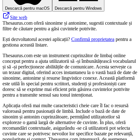
Descarcă pentru macOS
Descarcă pentru Windows
Site web
Thesaurus.com oferă sinonime și antonime, sugestii contextuale și
filtre de căutare pentru a găsi cuvintele potrivite.
Ești dezvoltatorul acestei aplicații?
Confirmă proprietatea
pentru a
gestiona această listare.
Thesaurus.com este un instrument cuprinzător de limbaj online
conceput pentru a ajuta utilizatorii să -și îmbunătățească vocabularul
și să -și perfecționeze abilitățile de comunicare. Acesta servește ca
un tezaur digital, oferind acces instantaneu la o vastă bază de date de
sinonime, antonime și resurse lingvistice conexe. Această platformă
este utilă în special pentru scriitori, studenți și profesioniști care
doresc să se exprime mai eficient prin găsirea cuvintelor potrivite
pentru a transmite sensul sau tonul intenționat.
Aplicația oferă mai multe caracteristici cheie care îl fac o resursă
valoroasă pentru pasionații de limbă. Include o bază de date de
sinonim și antonim cuprinzătoare, permițând utilizatorilor să
exploreze o gamă largă de alternative de cuvinte. În plus, oferă
recomandări contextuale, asigurându -se că utilizatorii pot selecta
cuvinte care se potrivesc nevoilor lor specifice bazate pe relevanță,
popularitate și context. Thesaurus.com integrează, de asemenea,