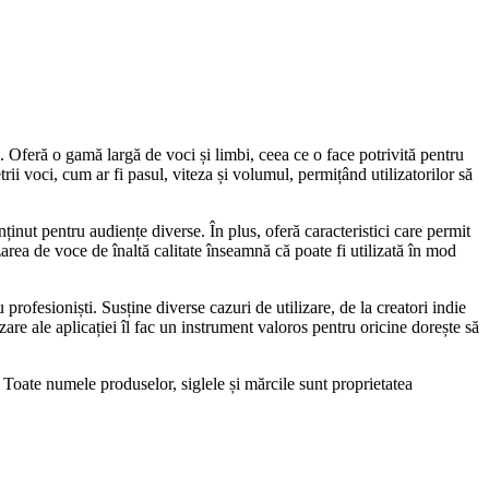
 Oferă o gamă largă de voci și limbi, ceea ce o face potrivită pentru
rii voci, cum ar fi pasul, viteza și volumul, permițând utilizatorilor să
ținut pentru audiențe diverse. În plus, oferă caracteristici care permit
area de voce de înaltă calitate înseamnă că poate fi utilizată în mod
u profesioniști. Susține diverse cazuri de utilizare, de la creatori indie
zare ale aplicației îl fac un instrument valoros pentru oricine dorește să
 Toate numele produselor, siglele și mărcile sunt proprietatea