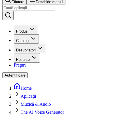
Căutare
Deschide meniul
Produs
Catalog
Dezvoltatori
Resurse
Prețuri
Autentificare
Home
Aplicații
Muzică & Audio
The AI Voice Generator