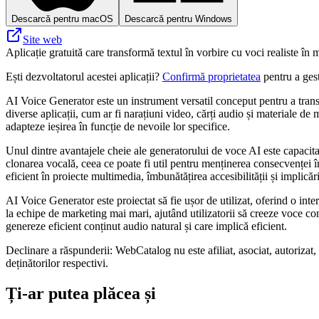
Descarcă pentru macOS
Descarcă pentru Windows
Site web
Aplicație gratuită care transformă textul în vorbire cu voci realiste în 
Ești dezvoltatorul acestei aplicații?
Confirmă proprietatea
pentru a gest
AI Voice Generator este un instrument versatil conceput pentru a transf
diverse aplicații, cum ar fi narațiuni video, cărți audio și materiale de
adapteze ieșirea în funcție de nevoile lor specifice.
Unul dintre avantajele cheie ale generatorului de voce AI este capacitate
clonarea vocală, ceea ce poate fi util pentru menținerea consecvenței în
eficient în proiecte multimedia, îmbunătățirea accesibilității și implicări
AI Voice Generator este proiectat să fie ușor de utilizat, oferind o interf
la echipe de marketing mai mari, ajutând utilizatorii să creeze voce conv
genereze eficient conținut audio natural și care implică eficient.
Declinare a răspunderii: WebCatalog nu este afiliat, asociat, autorizat
deținătorilor respectivi.
Ți-ar putea plăcea și