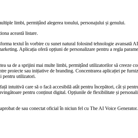
multiple limbi, permițând alegerea tonului, personajului și genului.
iona această listare.
orma textul în vorbire cu sunet natural folosind tehnologie avansată AI.
 marketing. Aplicația oferă opțiuni de personalizare pentru a regla paramet
a sa de a sprijini mai multe limbi, permițând utilizatorilor să creeze con
tre proiecte sau inițiative de branding. Concentrarea aplicației pe furniz
i pentru utilizatori.
ață intuitivă care să o facă accesibilă atât pentru începători, cât și pentr
ingătoare pentru conținut digital. Opțiunile de flexibilitate și personali
, aprobat de sau conectat oficial în niciun fel cu The AI Voice Generator.