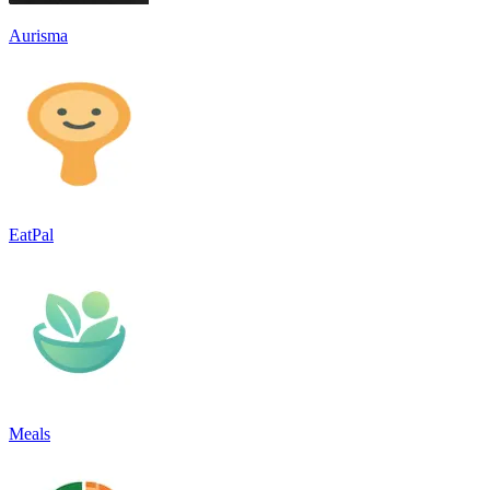
Aurisma
EatPal
Meals