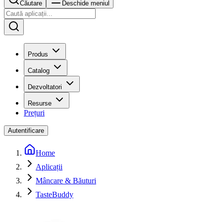
Căutare
Deschide meniul
Produs
Catalog
Dezvoltatori
Resurse
Prețuri
Autentificare
Home
Aplicații
Mâncare & Băuturi
TasteBuddy