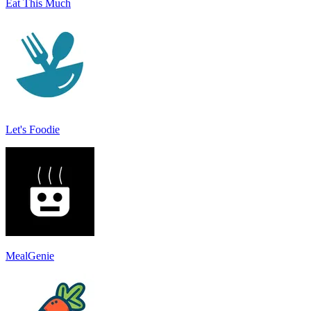
Eat This Much
Let's Foodie
MealGenie