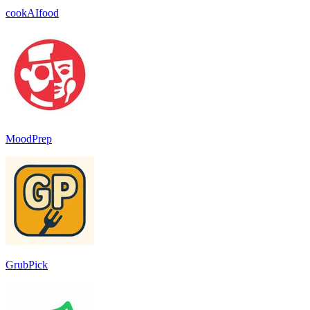
cookAIfood
MoodPrep
GrubPick