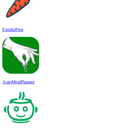
FoodiePrep
AutoMealPlanner