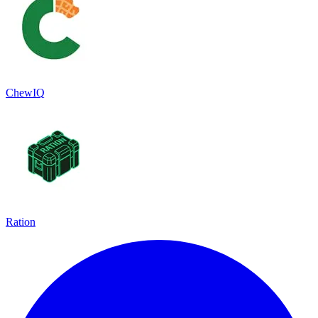
ChewIQ
Ration