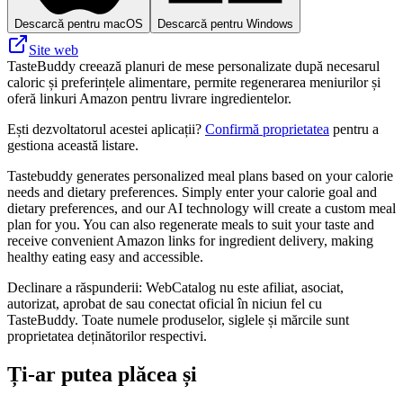
Descarcă pentru macOS
Descarcă pentru Windows
Site web
TasteBuddy creează planuri de mese personalizate după necesarul
caloric și preferințele alimentare, permite regenerarea meniurilor și
oferă linkuri Amazon pentru livrare ingredientelor.
Ești dezvoltatorul acestei aplicații?
Confirmă proprietatea
pentru a
gestiona această listare.
Tastebuddy generates personalized meal plans based on your calorie
needs and dietary preferences. Simply enter your calorie goal and
dietary preferences, and our AI technology will create a custom meal
plan for you. You can also regenerate meals to suit your taste and
receive convenient Amazon links for ingredient delivery, making
healthy eating easy and accessible.
Declinare a răspunderii: WebCatalog nu este afiliat, asociat,
autorizat, aprobat de sau conectat oficial în niciun fel cu
TasteBuddy. Toate numele produselor, siglele și mărcile sunt
proprietatea deținătorilor respectivi.
Ți-ar putea plăcea și