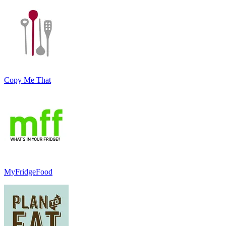
Copy Me That
MyFridgeFood