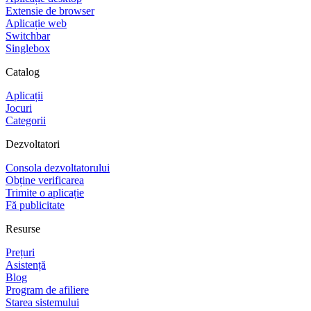
Extensie de browser
Aplicație web
Switchbar
Singlebox
Catalog
Aplicații
Jocuri
Categorii
Dezvoltatori
Consola dezvoltatorului
Obține verificarea
Trimite o aplicație
Fă publicitate
Resurse
Prețuri
Asistență
Blog
Program de afiliere
Starea sistemului