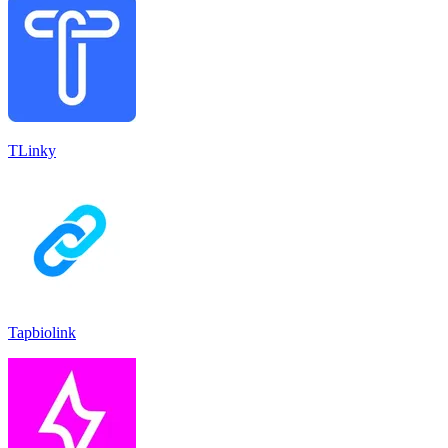
TLinky
Tapbiolink