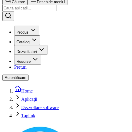
Căutare
Deschide meniul
Produs
Catalog
Dezvoltatori
Resurse
Prețuri
Autentificare
Home
Aplicații
Dezvoltare software
Taplink