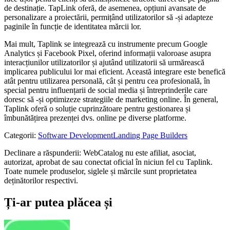
de destinație. TapLink oferă, de asemenea, opțiuni avansate de
personalizare a proiectării, permițând utilizatorilor să -și adapteze
paginile în funcție de identitatea mărcii lor.
Mai mult, Taplink se integrează cu instrumente precum Google
Analytics și Facebook Pixel, oferind informații valoroase asupra
interacțiunilor utilizatorilor și ajutând utilizatorii să urmărească
implicarea publicului lor mai eficient. Această integrare este benefică
atât pentru utilizarea personală, cât și pentru cea profesională, în
special pentru influențarii de social media și întreprinderile care
doresc să -și optimizeze strategiile de marketing online. În general,
Taplink oferă o soluție cuprinzătoare pentru gestionarea și
îmbunătățirea prezenței dvs. online pe diverse platforme.
Categorii
:
Software Development
Landing Page Builders
Declinare a răspunderii: WebCatalog nu este afiliat, asociat,
autorizat, aprobat de sau conectat oficial în niciun fel cu Taplink.
Toate numele produselor, siglele și mărcile sunt proprietatea
deținătorilor respectivi.
Ți-ar putea plăcea și