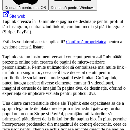
Descarcă pentru macOS
Descarcă pentru Windows
Site web
Taplink creează în 10 minute o pagină de destinație pentru profilul
tău Instagram, centralizând linkuri, conținut media și plăți integrate
(Stripe, PayPal).
Ești dezvoltatorul acestei aplicații?
Confirmă proprietatea
pentru a
gestiona această listare.
Taplink este un instrument versatil conceput pentru a-ți îmbunătăți
prezența online prin crearea de pagini de micro-aterizare
personalizabile. Permite utilizatorilor să centralizeze mai multe link -
uri într -un singur loc, ceea ce îl face deosebit de util pentru
profilurile de social media unde spațiul este limitat. Cu Taplink,
puteți integra perfect diverse elemente, cum ar fi videoclipuri,
imagini și carusele de imagini în pagina dvs. de destinație, oferind o
experiență de implicare vizuală pentru publicul dvs.
Una dintre caracteristicile cheie ale Taplink este capacitatea sa de a
sprijini legăturile de plată directe prin intermediul gateway -urilor
populare precum Stripe și PayPal, permițând utilizatorilor să
primească plăți direct de la linkul lor din pagina bio. În plus, permite
încorporarea produselor din magazinul de comerț electronic, ceea ce
face ușor pentru clienți să achiziționeze articole direct de pe pagina