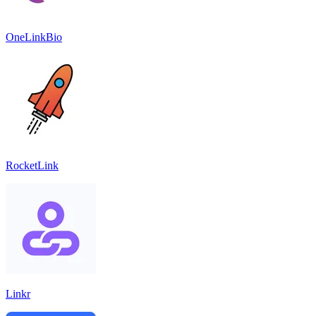
OneLinkBio
RocketLink
Linkr