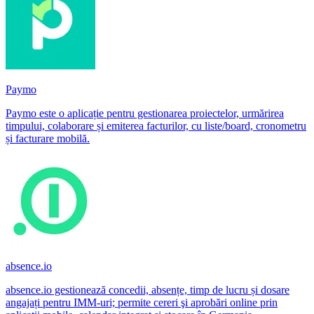
Paymo
Paymo este o aplicație pentru gestionarea proiectelor, urmărirea
timpului, colaborare și emiterea facturilor, cu liste/board, cronometru
și facturare mobilă.
absence.io
absence.io gestionează concedii, absențe, timp de lucru și dosare
angajați pentru IMM-uri; permite cereri şi aprobări online prin