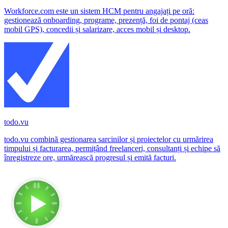
Workforce.com este un sistem HCM pentru angajați pe oră:
gestionează onboarding, programe, prezență, foi de pontaj (ceas
mobil GPS), concedii și salarizare, acces mobil și desktop.
todo.vu
todo.vu combină gestionarea sarcinilor și proiectelor cu urmărirea
timpului și facturarea, permițând freelanceri, consultanți și echipe să
înregistreze ore, urmărească progresul și emită facturi.