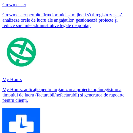
Crewmeister
Crewmeister permite firmelor mici și mijlocii să înregistreze și să
analizeze orele de lucru ale angajaților, gestionează proiecte și
reduce sarcinile administrative legate de pontaj.
My Hours
My Hours: aplicație pentru organizarea proiectelor, înregistrarea
timpului de lucru (facturabil/nefacturabil) și generarea de rapoarte
pentru clienți.