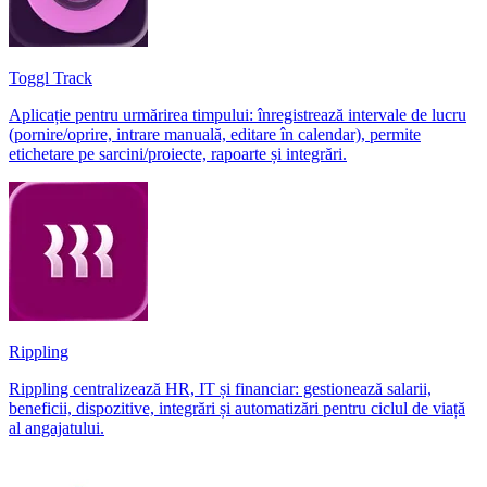
Toggl Track
Aplicație pentru urmărirea timpului: înregistrează intervale de lucru
(pornire/oprire, intrare manuală, editare în calendar), permite
etichetare pe sarcini/proiecte, rapoarte și integrări.
Rippling
Rippling centralizează HR, IT și financiar: gestionează salarii,
beneficii, dispozitive, integrări și automatizări pentru ciclul de viață
al angajatului.