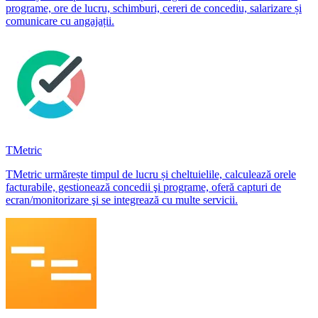
programe, ore de lucru, schimburi, cereri de concediu, salarizare și
comunicare cu angajații.
TMetric
TMetric urmărește timpul de lucru și cheltuielile, calculează orele
facturabile, gestionează concedii şi programe, oferă capturi de
ecran/monitorizare şi se integrează cu multe servicii.