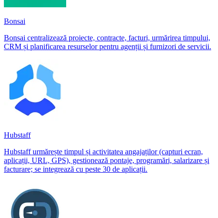
Bonsai
Bonsai centralizează proiecte, contracte, facturi, urmărirea timpului,
CRM și planificarea resurselor pentru agenții și furnizori de servicii.
Hubstaff
Hubstaff urmărește timpul și activitatea angajaților (capturi ecran,
aplicații, URL, GPS), gestionează pontaje, programări, salarizare și
facturare; se integrează cu peste 30 de aplicații.