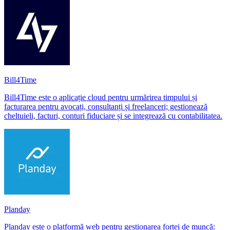
Bill4Time
Bill4Time este o aplicație cloud pentru urmărirea timpului și
facturarea pentru avocați, consultanți și freelanceri; gestionează
cheltuieli, facturi, conturi fiduciare și se integrează cu contabilitatea.
Planday
Planday este o platformă web pentru gestionarea forței de muncă: