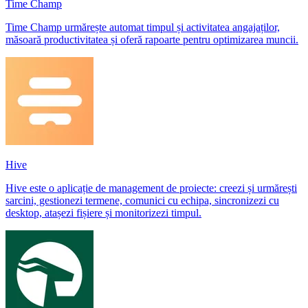
Time Champ
Time Champ urmărește automat timpul și activitatea angajaților,
măsoară productivitatea și oferă rapoarte pentru optimizarea muncii.
Hive
Hive este o aplicație de management de proiecte: creezi și urmărești
sarcini, gestionezi termene, comunici cu echipa, sincronizezi cu
desktop, atașezi fișiere și monitorizezi timpul.