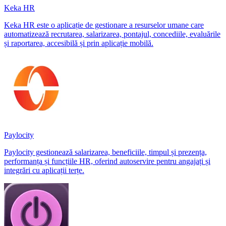
Keka HR
Keka HR este o aplicație de gestionare a resurselor umane care
automatizează recrutarea, salarizarea, pontajul, concediile, evaluările
și raportarea, accesibilă și prin aplicație mobilă.
Paylocity
Paylocity gestionează salarizarea, beneficiile, timpul și prezența,
performanța și funcțiile HR, oferind autoservire pentru angajați și
integrări cu aplicații terțe.