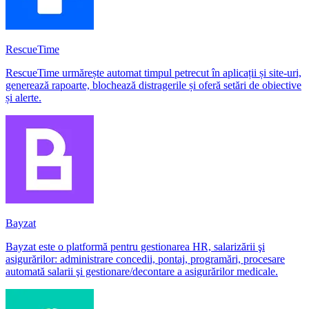
RescueTime
RescueTime urmărește automat timpul petrecut în aplicații și site‑uri,
generează rapoarte, blochează distragerile și oferă setări de obiective
și alerte.
Bayzat
Bayzat este o platformă pentru gestionarea HR, salarizării şi
asigurărilor: administrare concedii, pontaj, programări, procesare
automată salarii şi gestionare/decontare a asigurărilor medicale.