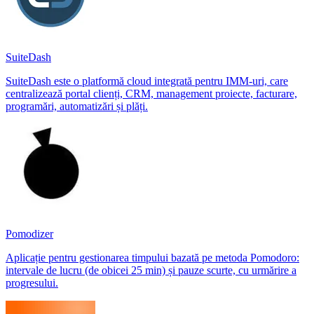
SuiteDash
SuiteDash este o platformă cloud integrată pentru IMM-uri, care
centralizează portal clienți, CRM, management proiecte, facturare,
programări, automatizări și plăți.
Pomodizer
Aplicație pentru gestionarea timpului bazată pe metoda Pomodoro:
intervale de lucru (de obicei 25 min) și pauze scurte, cu urmărire a
progresului.