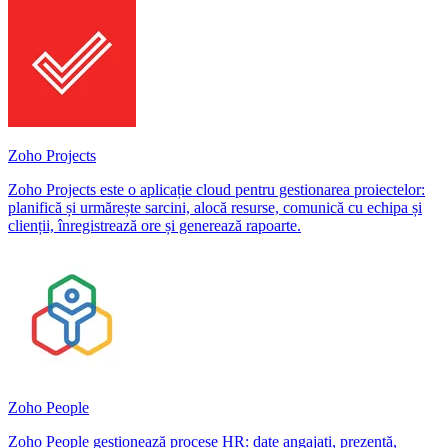
Zoho Projects
Zoho Projects este o aplicație cloud pentru gestionarea proiectelor:
planifică și urmărește sarcini, alocă resurse, comunică cu echipa și
clienții, înregistrează ore și generează rapoarte.
Zoho People
Zoho People gestionează procese HR: date angajați, prezență,