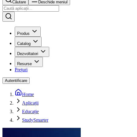
Căutare
Deschide meniul
Produs
Catalog
Dezvoltatori
Resurse
Prețuri
Autentificare
Home
Aplicații
Educație
StudySmarter