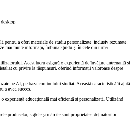
i desktop.
ală pentru a oferi materiale de studiu personalizate, inclusiv rezumate,
reze mai multe informații, îmbunătățindu-și în cele din urmă
tilizatorului. Acest lucru asigură o experiență de învățare antrenantă și
etaliat cu privire la răspunsuri, oferind informații valoroase despre
te pe AI, pe baza conținutului studiat. Această caracteristică îi ajută
ru a avea succes.
o experiență educațională mai eficientă și personalizată. Utilizând
le produselor, siglele și mărcile sunt proprietatea deținătorilor