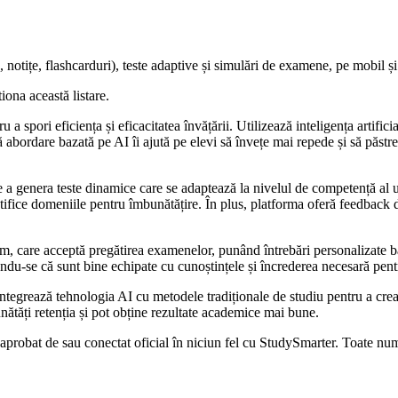
 notițe, flashcarduri), teste adaptive și simulări de examene, pe mobil ș
iona această listare.
spori eficiența și eficacitatea învățării. Utilizează inteligența artifici
ă abordare bazată pe AI îi ajută pe elevi să învețe mai repede și să păst
e a genera teste dinamice care se adaptează la nivelul de competență al u
ntifice domeniile pentru îmbunătățire. În plus, platforma oferă feedback d
 care acceptă pregătirea examenelor, punând întrebări personalizate baza
du-se că sunt bine echipate cu cunoștințele și încrederea necesară pent
ntegrează tehnologia AI cu metodele tradiționale de studiu pentru a crea 
unătăți retenția și pot obține rezultate academice mai bune.
 aprobat de sau conectat oficial în niciun fel cu StudySmarter. Toate nume