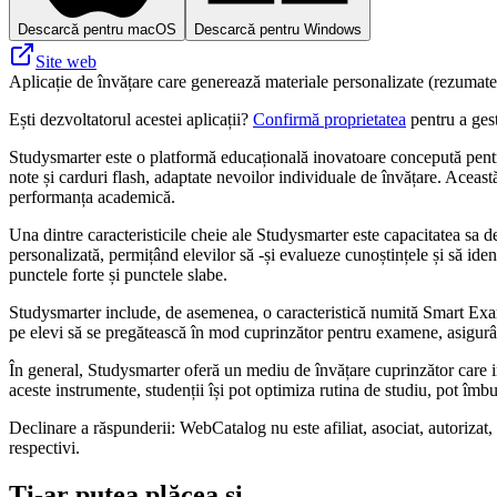
Descarcă pentru macOS
Descarcă pentru Windows
Site web
Aplicație de învățare care generează materiale personalizate (rezumate,
Ești dezvoltatorul acestei aplicații?
Confirmă proprietatea
pentru a gest
Studysmarter este o platformă educațională inovatoare concepută pentru a 
note și carduri flash, adaptate nevoilor individuale de învățare. Aceast
performanța academică.
Una dintre caracteristicile cheie ale Studysmarter este capacitatea sa d
personalizată, permițând elevilor să -și evalueze cunoștințele și să ide
punctele forte și punctele slabe.
Studysmarter include, de asemenea, o caracteristică numită Smart Exam,
pe elevi să se pregătească în mod cuprinzător pentru examene, asigurân
În general, Studysmarter oferă un mediu de învățare cuprinzător care i
aceste instrumente, studenții își pot optimiza rutina de studiu, pot îmb
Declinare a răspunderii: WebCatalog nu este afiliat, asociat, autorizat,
respectivi.
Ți-ar putea plăcea și