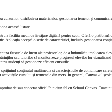
ursurilor, distribuirea materialelor, gestionarea temelor și comunicarea 
iona această listare.
 a facilita medii de învățare digitală pentru școli. Oferă o platformă cen
tic. Aplicația acceptă o serie de caracteristici, inclusiv gestionarea conț
entiza fluxurile de lucru ale profesorilor, de a îmbunătăți implicarea elev
rinților sau tutorilor să monitorizeze progresul elevilor lor vizualizând 
entru studenți să gestioneze eficient cursurile.
prijinind conținutul multimedia și caracteristicile de comunicare care se
cu activitățile cursului și termenele din mers. În general, Canvas -ul școl
 aprobat de sau conectat oficial în niciun fel cu School Canvas. Toate nu