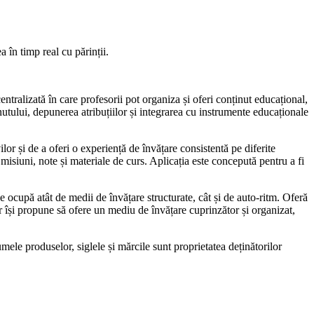
în timp real cu părinții.
tralizată în care profesorii pot organiza și oferi conținut educațional,
inutului, depunerea atribuțiilor și integrarea cu instrumente educaționale
ilor și de a oferi o experiență de învățare consistentă pe diferite
misiuni, note și materiale de curs. Aplicația este concepută pentru a fi
 ocupă atât de medii de învățare structurate, cât și de auto-ritm. Oferă
ar își propune să ofere un mediu de învățare cuprinzător și organizat,
mele produselor, siglele și mărcile sunt proprietatea deținătorilor