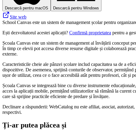
Descarcă pentru macOS
Descarcă pentru Windows
Site web
School Canvas este un sistem de management școlar pentru organizarea c
Ești dezvoltatorul acestei aplicații?
Confirmă proprietatea
pentru a gest
Școala Canvas este un sistem de management al învățării conceput pentru
în timp ce elevii pot accesa diverse resurse digitale și colaborează prac
externe.
Caracteristicile cheie ale pânzei școlare includ capacitatea sa de a efici
dispozitive. De asemenea, sprijină conturile de observator, permițând pă
ușor de utilizat, ceea ce o face accesibilă atât pentru profesori, cât și p
Școala Canvas se integrează bine cu diverse instrumente educaționale, s
acces la aplicații mobile, permițând utilizatorilor să rămână la curent 
care să sprijine practicile eficiente de predare și învățare.
Declinare a răspunderii: WebCatalog nu este afiliat, asociat, autorizat,
respectivi.
Ți-ar putea plăcea și