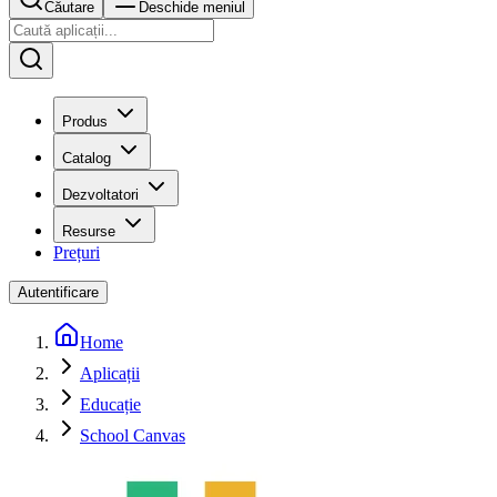
Căutare
Deschide meniul
Produs
Catalog
Dezvoltatori
Resurse
Prețuri
Autentificare
Home
Aplicații
Educație
School Canvas