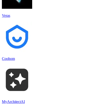
Veras
Coohom
MyArchitectAI