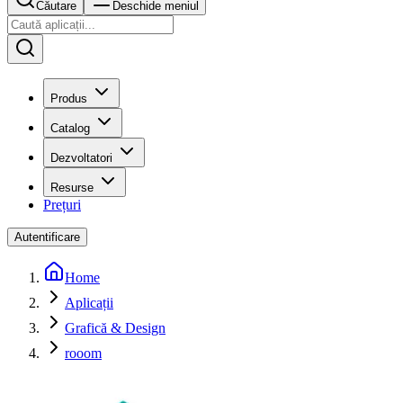
Căutare
Deschide meniul
Produs
Catalog
Dezvoltatori
Resurse
Prețuri
Autentificare
Home
Aplicații
Grafică & Design
rooom