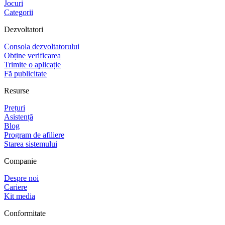
Jocuri
Categorii
Dezvoltatori
Consola dezvoltatorului
Obține verificarea
Trimite o aplicație
Fă publicitate
Resurse
Prețuri
Asistență
Blog
Program de afiliere
Starea sistemului
Companie
Despre noi
Cariere
Kit media
Conformitate