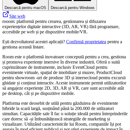
Descarcă pentru macOS
Descarcă pentru Windows
Site web
rooom: platformă pentru crearea, gestionarea și difuzarea
experiențelor digitale interactive (3D, AR, VR) fără programare,
accesibile pe web și pe dispozitive mobile/VR.
Ești dezvoltatorul acestei aplicații?
Confirmă proprietatea
pentru a
gestiona această listare.
Room este o platformă inovatoare concepută pentru a crea, gestiona
și promova experiențe imersive în diverse industrii. Oferă o suită
cuprinzătoare de instrumente, inclusiv EventCloud pentru
evenimente virtuale, spațial de imobiliare și muzee, ProductCloud
pentru showroom -uri de produse 3D și imersecloud pentru excursii
ghidate și conținut interactiv. Aceste instrumente permit utilizatorilor
să angajeze experiențe 2D, 3D, AR și VR, care sunt accesibile atât
pe desktop, cât și pe dispozitive mobile.
Platforma este deosebit de utilă pentru găzduirea de evenimente
hibride la scară largă, susținând până la 200.000 de utilizatori
simultan. Capacitățile sale îl fac o soluție ideală pentru întreprinderile
care doresc să -și îmbunătățească strategiile de marketing și
vizualizare. Utilizând caracteristicile lui Room, companiile își pot
angaja în mod eficient publicul și pot oferi experiențe de impact în