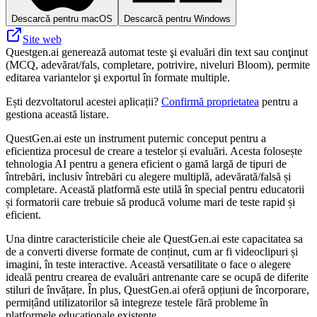
Descarcă pentru macOS
Descarcă pentru Windows
Site web
Questgen.ai generează automat teste şi evaluări din text sau conţinut
(MCQ, adevărat/fals, completare, potrivire, niveluri Bloom), permite
editarea variantelor şi exportul în formate multiple.
Ești dezvoltatorul acestei aplicații?
Confirmă proprietatea
pentru a
gestiona această listare.
QuestGen.ai este un instrument puternic conceput pentru a
eficientiza procesul de creare a testelor și evaluări. Acesta folosește
tehnologia AI pentru a genera eficient o gamă largă de tipuri de
întrebări, inclusiv întrebări cu alegere multiplă, adevărată/falsă și
completare. Această platformă este utilă în special pentru educatorii
și formatorii care trebuie să producă volume mari de teste rapid și
eficient.
Una dintre caracteristicile cheie ale QuestGen.ai este capacitatea sa
de a converti diverse formate de conținut, cum ar fi videoclipuri și
imagini, în teste interactive. Această versatilitate o face o alegere
ideală pentru crearea de evaluări antrenante care se ocupă de diferite
stiluri de învățare. În plus, QuestGen.ai oferă opțiuni de încorporare,
permițând utilizatorilor să integreze testele fără probleme în
platformele educaționale existente.