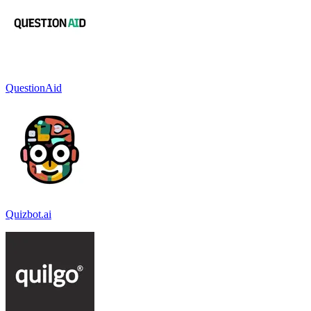
QuestionAid
Quizbot.ai