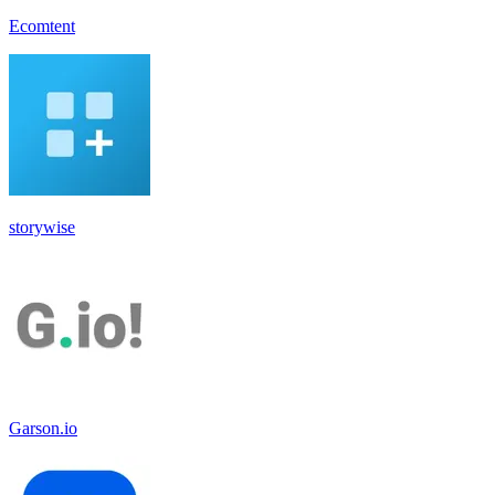
Ecomtent
storywise
Garson.io