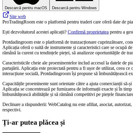
Descarcă pentru macOS
Descarcă pentru Windows
Site web
ProTradingRoom este o platformă pentru traderi care oferă date de piață
Ești dezvoltatorul acestei aplicații?
Confirmă proprietatea
pentru a gest
Protdadingroom este o platformă de tranzacționare cuprinzătoare, concepu
Aplicația oferă o suită de instrumente și caracteristici care se ocupă de
rămână la curent cu tendințele pieței, să analizeze oportunitățile de tran
Caracteristicile cheie ale proeminentelor includ accesul la datele de pia
partajării. Aplicația este proiectată pentru a fi ușor de utilizat, ceea c
interacțiune socială, Protdadingroom își propune să îmbunătățească expe
Capacitățile proeminente sunt orientate către a ajuta comercianții să-și
Aplicația se concentrează pe furnizarea de informații exacte și în timp 
îmbunătățească abilitățile și să rămână competitivi pe piețele financiare
Declinare a răspunderii: WebCatalog nu este afiliat, asociat, autorizat
respectivi.
Ți-ar putea plăcea și