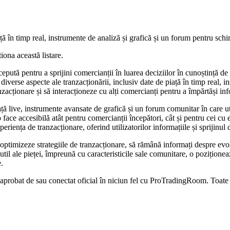
 în timp real, instrumente de analiză și grafică și un forum pentru schi
iona această listare.
tă pentru a sprijini comercianții în luarea deciziilor în cunoștință de ca
 diverse aspecte ale tranzacționării, inclusiv date de piață în timp real, 
zacționare și să interacționeze cu alți comercianți pentru a împărtăși infor
ță live, instrumente avansate de grafică și un forum comunitar în care utili
e o face accesibilă atât pentru comercianții începători, cât și pentru cei c
riența de tranzacționare, oferind utilizatorilor informațiile și sprijinu
 optimizeze strategiile de tranzacționare, să rămână informați despre evol
util ale pieței, împreună cu caracteristicile sale comunitare, o pozițione
.
, aprobat de sau conectat oficial în niciun fel cu ProTradingRoom. Toate 