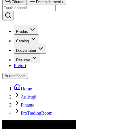
Căutare
Deschide meniul
Produs
Catalog
Dezvoltatori
Resurse
Prețuri
Autentificare
Home
Aplicații
Finanțe
ProTradingRoom