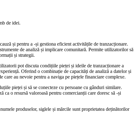
mb de idei.
uză și pentru a -și gestiona eficient activitățile de tranzacționare.
instrumente de analiză și implicare comunitară. Permite utilizatorilor să
mații și strategii.
zatorii pot discuta condițiile pieței și ideile de tranzacționare a
u experiență. Oferind o combinație de capacități de analiză a datelor și
l de care au nevoie pentru a naviga pe piețele financiare complexe.
uțiile pieței și să se conecteze cu persoane cu gânduri similare.
ază ca o resursă valoroasă pentru comercianții care doresc să -și
numele produselor, siglele și mărcile sunt proprietatea deținătorilor