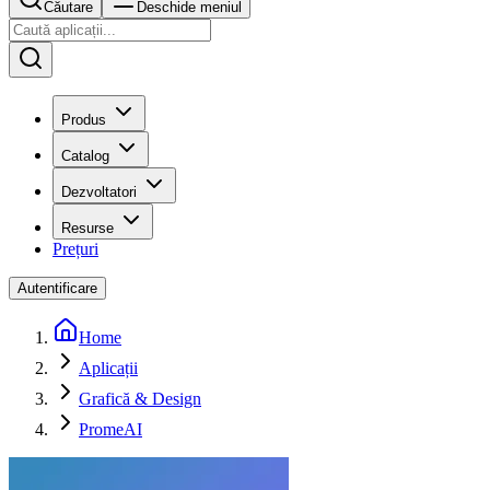
Căutare
Deschide meniul
Produs
Catalog
Dezvoltatori
Resurse
Prețuri
Autentificare
Home
Aplicații
Grafică & Design
PromeAI