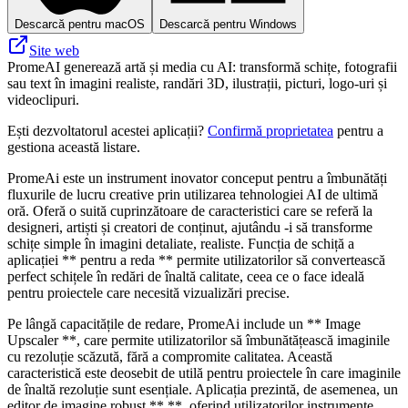
Descarcă pentru macOS
Descarcă pentru Windows
Site web
PromeAI generează artă și media cu AI: transformă schițe, fotografii
sau text în imagini realiste, randări 3D, ilustrații, picturi, logo-uri și
videoclipuri.
Ești dezvoltatorul acestei aplicații?
Confirmă proprietatea
pentru a
gestiona această listare.
PromeAi este un instrument inovator conceput pentru a îmbunătăți
fluxurile de lucru creative prin utilizarea tehnologiei AI de ultimă
oră. Oferă o suită cuprinzătoare de caracteristici care se referă la
designeri, artiști și creatori de conținut, ajutându -i să transforme
schițe simple în imagini detaliate, realiste. Funcția de schiță a
aplicației ** pentru a reda ** permite utilizatorilor să convertească
perfect schițele în redări de înaltă calitate, ceea ce o face ideală
pentru proiectele care necesită vizualizări precise.
Pe lângă capacitățile de redare, PromeAi include un ** Image
Upscaler **, care permite utilizatorilor să îmbunătățească imaginile
cu rezoluție scăzută, fără a compromite calitatea. Această
caracteristică este deosebit de utilă pentru proiectele în care imaginile
de înaltă rezoluție sunt esențiale. Aplicația prezintă, de asemenea, un
editor de imagine robust ** **, oferind utilizatorilor instrumente