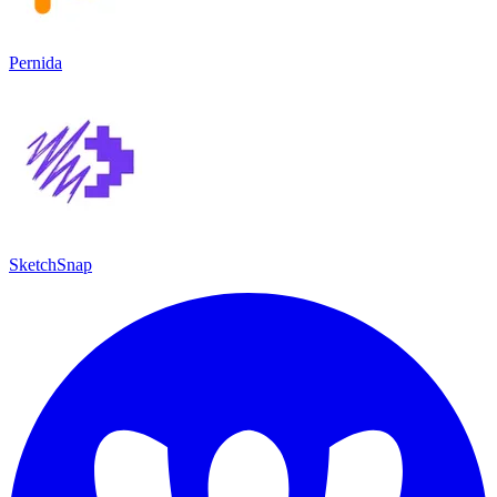
Pernida
SketchSnap