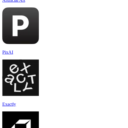
Artificial Art
PixAI
Exactly