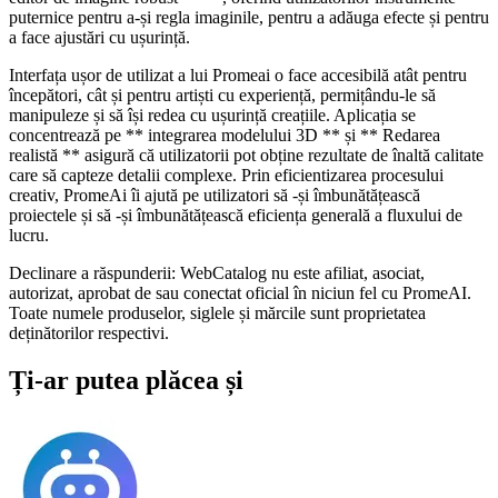
puternice pentru a-și regla imaginile, pentru a adăuga efecte și pentru
a face ajustări cu ușurință.
Interfața ușor de utilizat a lui Promeai o face accesibilă atât pentru
începători, cât și pentru artiști cu experiență, permițându-le să
manipuleze și să își redea cu ușurință creațiile. Aplicația se
concentrează pe ** integrarea modelului 3D ** și ** Redarea
realistă ** asigură că utilizatorii pot obține rezultate de înaltă calitate
care să capteze detalii complexe. Prin eficientizarea procesului
creativ, PromeAi îi ajută pe utilizatori să -și îmbunătățească
proiectele și să -și îmbunătățească eficiența generală a fluxului de
lucru.
Declinare a răspunderii: WebCatalog nu este afiliat, asociat,
autorizat, aprobat de sau conectat oficial în niciun fel cu PromeAI.
Toate numele produselor, siglele și mărcile sunt proprietatea
deținătorilor respectivi.
Ți-ar putea plăcea și