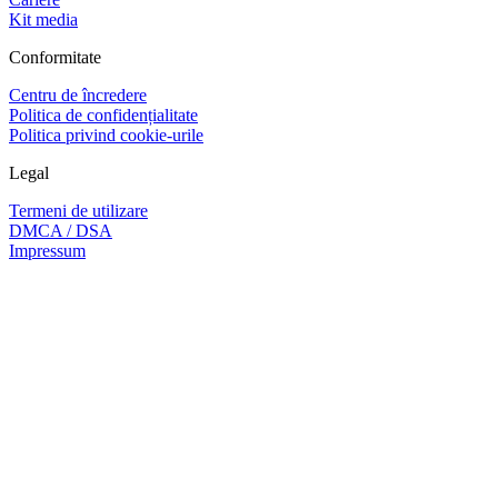
Kit media
Conformitate
Centru de încredere
Politica de confidențialitate
Politica privind cookie-urile
Legal
Termeni de utilizare
DMCA / DSA
Impressum