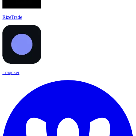
RizeTrade
Traqcker