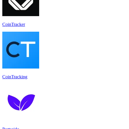
CoinTracker
CoinTracking