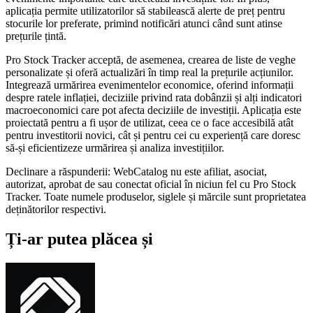
aplicația permite utilizatorilor să stabilească alerte de preț pentru
stocurile lor preferate, primind notificări atunci când sunt atinse
prețurile țintă.
Pro Stock Tracker acceptă, de asemenea, crearea de liste de veghe
personalizate și oferă actualizări în timp real la prețurile acțiunilor.
Integrează urmărirea evenimentelor economice, oferind informații
despre ratele inflației, deciziile privind rata dobânzii și alți indicatori
macroeconomici care pot afecta deciziile de investiții. Aplicația este
proiectată pentru a fi ușor de utilizat, ceea ce o face accesibilă atât
pentru investitorii novici, cât și pentru cei cu experiență care doresc
să-și eficientizeze urmărirea și analiza investițiilor.
Declinare a răspunderii: WebCatalog nu este afiliat, asociat,
autorizat, aprobat de sau conectat oficial în niciun fel cu Pro Stock
Tracker. Toate numele produselor, siglele și mărcile sunt proprietatea
deținătorilor respectivi.
Ți-ar putea plăcea și