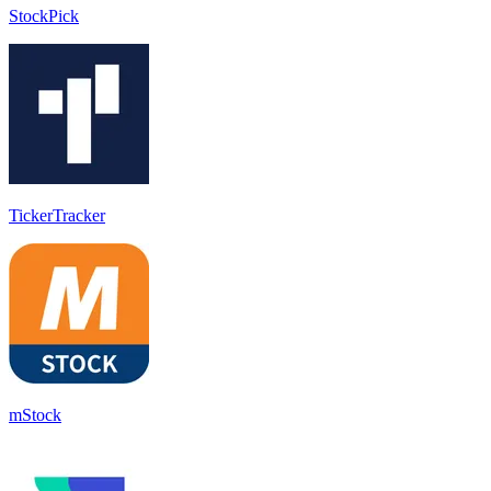
StockPick
TickerTracker
mStock