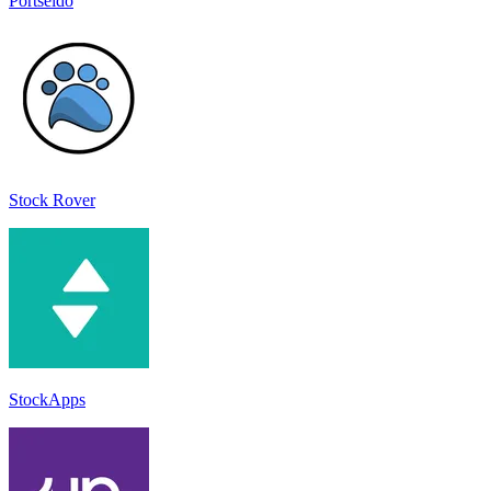
Portseido
Stock Rover
StockApps