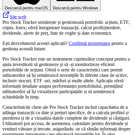
Descarcă pentru macOS
Descarcă pentru Windows
Site web
Pro Stock Tracker urmărește și gestionează portofolii: acțiuni, ETF,
cripto, forex; oferă înregistrare tranzacții, calcul profit/pierdere,
dividende, alerte de preț, liste de veghe și date economice.
Ești dezvoltatorul acestei aplicații?
Confirmă proprietatea
pentru a
gestiona această listare.
Pro Stock Tracker este un instrument cuprinzător conceput pentru a
ajuta investitorii să gestioneze și să -și monitorizeze eficient
portofoliile de acțiuni. Oferă o serie de caracteristici care permit
utilizatorilor să își urmărească investițiile în diferite clase de active,
inclusiv stocuri, ETF -uri, mărfuri și multe altele. Aplicația oferă
informații detaliate asupra performanței portofoliului, permițând
utilizatorilor să își vizualizeze participațiile și să urmărească
schimbările în timp.
Caracteristicile cheie ale Pro Stock Tracker includ capacitatea de a
adăuga tranzacții cu date și prețuri specifice, de a calcula profitul și
pierderea și de a vizualiza datele complete de dividende și câștiguri.
Utilizatorii pot accesa, de asemenea, calendare pentru dividende și
venituri viitoare și trecute, asigurându -se că rămân informați despre
evenimente importante care afectează investițiile lor. În plus,