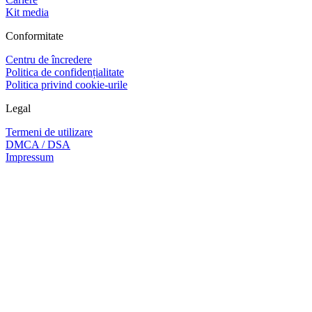
Kit media
Conformitate
Centru de încredere
Politica de confidențialitate
Politica privind cookie-urile
Legal
Termeni de utilizare
DMCA / DSA
Impressum