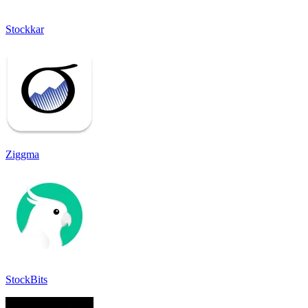
Stockkar
Ziggma
StockBits