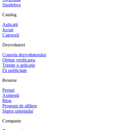
Singlebox
Catalog
Aplicații
Jocuri
Categorii
Dezvoltatori
Consola dezvoltatorului
Obține verificarea
Trimite o aplicație
Fă publicitate
Resurse
Prețuri
Asistență
Blog
Program de afiliere
Starea sistemului
Companie