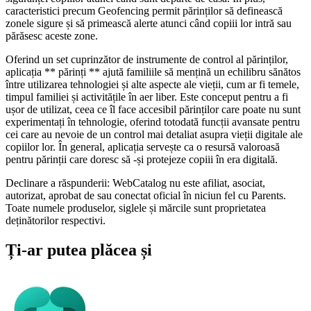
caracteristici precum Geofencing permit părinților să definească
zonele sigure și să primească alerte atunci când copiii lor intră sau
părăsesc aceste zone.
Oferind un set cuprinzător de instrumente de control al părinților,
aplicația ** părinți ** ajută familiile să mențină un echilibru sănătos
între utilizarea tehnologiei și alte aspecte ale vieții, cum ar fi temele,
timpul familiei și activitățile în aer liber. Este conceput pentru a fi
ușor de utilizat, ceea ce îl face accesibil părinților care poate nu sunt
experimentați în tehnologie, oferind totodată funcții avansate pentru
cei care au nevoie de un control mai detaliat asupra vieții digitale ale
copiilor lor. În general, aplicația servește ca o resursă valoroasă
pentru părinții care doresc să -și protejeze copiii în era digitală.
Declinare a răspunderii: WebCatalog nu este afiliat, asociat,
autorizat, aprobat de sau conectat oficial în niciun fel cu Parents.
Toate numele produselor, siglele și mărcile sunt proprietatea
deținătorilor respectivi.
Ți-ar putea plăcea și