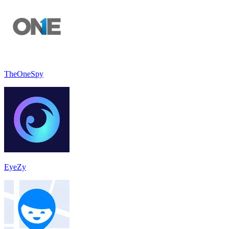
TheOneSpy
EyeZy