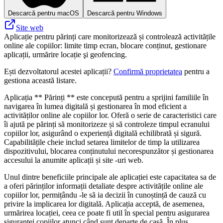
Descarcă pentru macOS
Descarcă pentru Windows
Site web
Aplicație pentru părinți care monitorizează și controlează activitățile
online ale copiilor: limite timp ecran, blocare conținut, gestionare
aplicații, urmărire locație şi geofencing.
Ești dezvoltatorul acestei aplicații?
Confirmă proprietatea
pentru a
gestiona această listare.
Aplicația ** Părinți ** este concepută pentru a sprijini familiile în
navigarea în lumea digitală și gestionarea în mod eficient a
activităților online ale copiilor lor. Oferă o serie de caracteristici care
îi ajută pe părinți să monitorizeze și să controleze timpul ecranului
copiilor lor, asigurând o experiență digitală echilibrată și sigură.
Capabilitățile cheie includ setarea limitelor de timp la utilizarea
dispozitivului, blocarea conținutului necorespunzător și gestionarea
accesului la anumite aplicații și site -uri web.
Unul dintre beneficiile principale ale aplicației este capacitatea sa de
a oferi părinților informații detaliate despre activitățile online ale
copiilor lor, permițându -le să ia decizii în cunoștință de cauză cu
privire la implicarea lor digitală. Aplicația acceptă, de asemenea,
urmărirea locației, ceea ce poate fi util în special pentru asigurarea
siguranței copiilor atunci când sunt departe de casă. În plus,