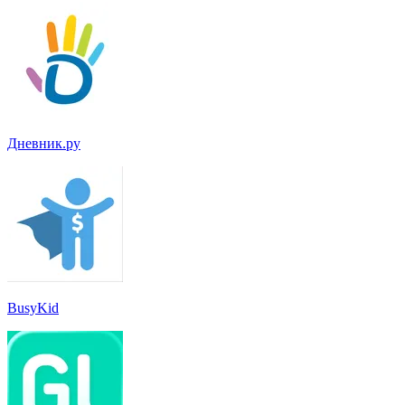
Дневник.ру
BusyKid