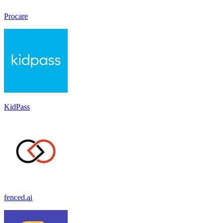
Procare
KidPass
fenced.ai