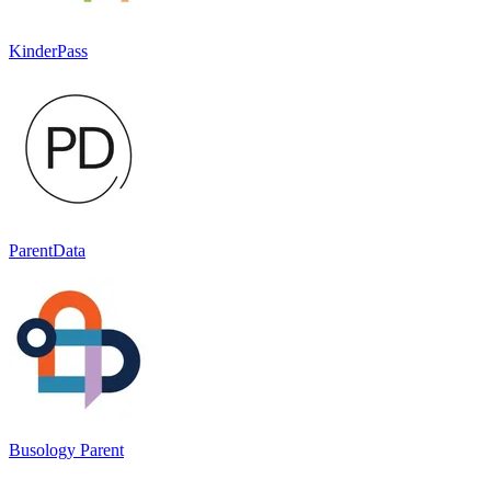
KinderPass
ParentData
Busology Parent